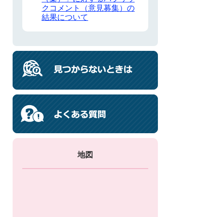
クコメント（意見募集）の
結果について
地図