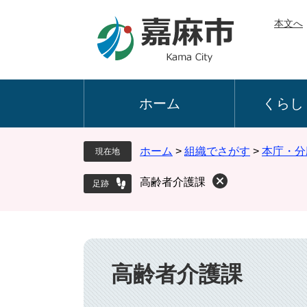
ペ
メ
本文へ
ー
ニ
ジ
ュ
の
ー
先
を
頭
飛
ホーム
くらし
で
ば
す
し
。
て
ホーム
>
組織でさがす
>
本庁・分
現在地
本
文
高齢者介護課
へ
本
文
高齢者介護課