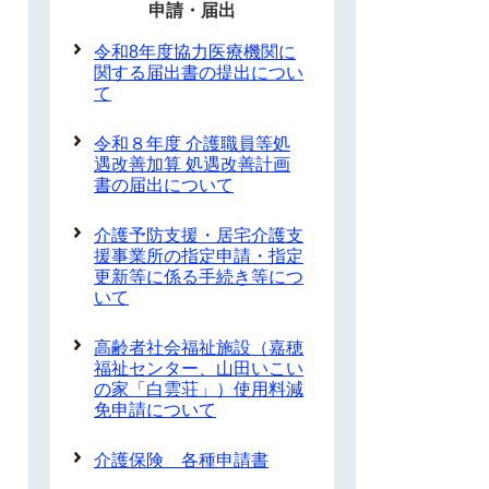
申請・届出
令和8年度協力医療機関に
関する届出書の提出につい
て
令和８年度 介護職員等処
遇改善加算 処遇改善計画
書の届出について
介護予防支援・居宅介護支
援事業所の指定申請・指定
更新等に係る手続き等につ
いて
高齢者社会福祉施設（嘉穂
福祉センター、山田いこい
の家「白雲荘」）使用料減
免申請について
介護保険 各種申請書