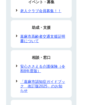
イベント・募集
老人クラブ会員募集！！
助成・支援
嘉麻市高齢者交通支援証明
書について
相談・窓口
安心ささえる介護保険（令
和8年度版）
「嘉麻市認知症ガイドブッ
ク 改訂版2025」のお知
らせ