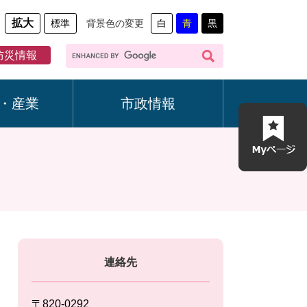
拡大
標準
背景色の変更
白
青
黒
G
防災情報
o
o
g
・産業
市政情報
l
e
カ
ス
タ
ム
検
索
連絡先
〒820-0292