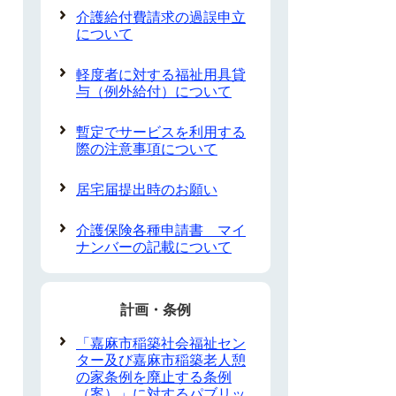
介護給付費請求の過誤申立
について
軽度者に対する福祉用具貸
与（例外給付）について
暫定でサービスを利用する
際の注意事項について
居宅届提出時のお願い
介護保険各種申請書 マイ
ナンバーの記載について
計画・条例
「嘉麻市稲築社会福祉セン
ター及び嘉麻市稲築老人憩
の家条例を廃止する条例
（案）」に対するパブリッ