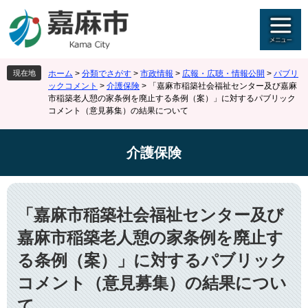
ペ
メ
ー
ニ
ジ
ュ
の
ー
先
を
現在地
ホーム
>
分類でさがす
>
市政情報
>
広報・広聴・情報公開
>
パブリ
頭
飛
ックコメント
>
介護保険
>
「嘉麻市稲築社会福祉センター及び嘉麻
で
ば
市稲築老人憩の家条例を廃止する条例（案）」に対するパブリック
す
し
コメント（意見募集）の結果について
。
て
本
介護保険
文
へ
本
文
「嘉麻市稲築社会福祉センター及び
嘉麻市稲築老人憩の家条例を廃止す
る条例（案）」に対するパブリック
コメント（意見募集）の結果につい
て