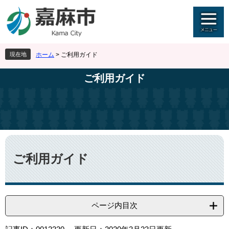
ペ
メ
ー
ニ
ジ
ュ
の
ー
先
を
現在地
ホーム
>
ご利用ガイド
頭
飛
で
ば
ご利用ガイド
す
し
。
て
本
文
へ
本
文
ご利用ガイド
ページ内目次