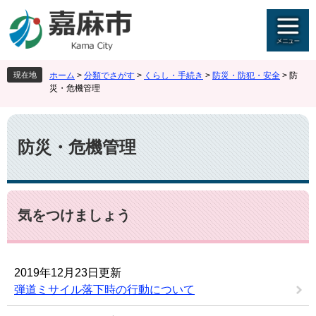
ペ
メ
ー
ニ
ジ
ュ
の
ー
先
を
現在地
ホーム
>
分類でさがす
>
くらし・手続き
>
防災・防犯・安全
>
防
頭
飛
災・危機管理
で
ば
す
し
本
。
て
文
本
防災・危機管理
文
へ
気をつけましょう
2019年12月23日更新
弾道ミサイル落下時の行動について