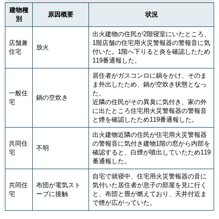
建物種
原因概要
状況
別
出火建物の住民が2階寝室にいたところ、
店舗兼
1階店舗の住宅用火災警報器の警報音に気
放火
住宅
付いた。1階へ下りると炎を確認したため
119番通報した。
居住者がガスコンロに鍋をかけ、そのま
ま外出したため、鍋が空炊き状態となっ
一般住
た。
鍋の空炊き
宅
近隣の住民がその異臭に気付き、家の外
に出たところ住宅用火災警報器の警報音
と煙を確認したため119番通報した。
出火建物近隣の住民が住宅用火災警報器
共同住
の警報音に気付き建物1階の窓から内部を
不明
宅
確認すると、白煙が噴出していたため119
番通報した。
自宅で就寝中、住宅用火災警報器の音に
共同住
布団が電気スト
気付いた居住者が息子の部屋を見に行く
宅
ーブに接触
と、布団と畳が燃えており、天井付近ま
で煙が広がっていた。