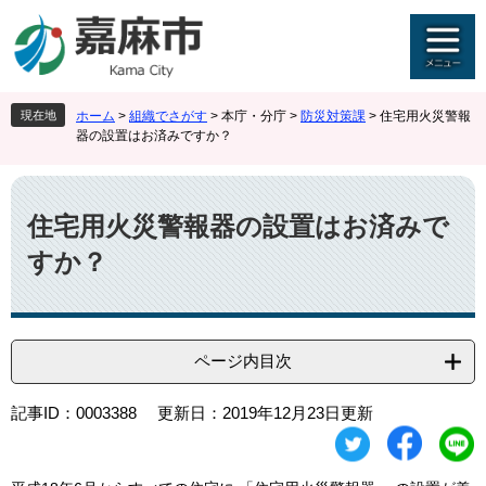
ペ
メ
ー
ニ
ジ
ュ
の
ー
先
を
現在地
ホーム
>
組織でさがす
>
本庁・分庁
>
防災対策課
>
住宅用火災警報
頭
飛
器の設置はお済みですか？
で
ば
す
し
本
。
て
文
本
住宅用火災警報器の設置はお済みで
文
すか？
へ
ページ内目次
記事ID：0003388
更新日：2019年12月23日更新