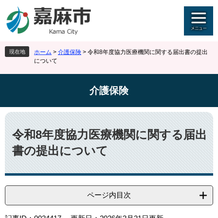
ペ
メ
ー
ニ
ジ
ュ
の
ー
先
を
現在地
ホーム
>
介護保険
>
令和8年度協力医療機関に関する届出書の提出
頭
飛
について
で
ば
す
し
。
て
介護保険
本
文
本
へ
文
令和8年度協力医療機関に関する届出
書の提出について
ページ内目次