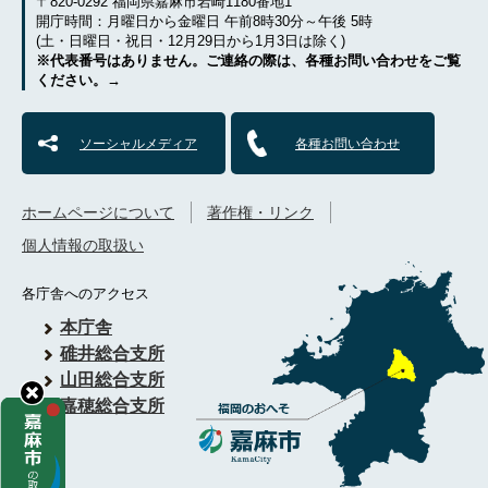
〒820-0292 福岡県嘉麻市岩崎1180番地1
開庁時間：月曜日から金曜日 午前8時30分～午後 5時
(土・日曜日・祝日・12月29日から1月3日は除く)
※代表番号はありません。ご連絡の際は、各種お問い合わせをご覧
ください。→
ソーシャルメディア
各種お問い合わせ
ホームページについて
著作権・リンク
個人情報の取扱い
各庁舎へのアクセス
本庁舎
碓井総合支所
山田総合支所
嘉穂総合支所