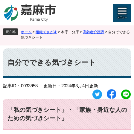
ペ
メ
ー
ニ
ジ
ュ
の
ー
先
を
現在地
ホーム
>
組織でさがす
>
本庁・分庁
>
高齢者介護課
>
自分でできる
頭
飛
気づきシート
で
ば
す
し
本
。
て
文
本
自分でできる気づきシート
文
へ
記事ID：0033958
更新日：2024年3月4日更新
「私の気づきシート」・「家族・身近な人の
ための気づきシート」