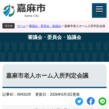
ペ
メ
ー
ニ
ジ
ュ
の
ー
先
を
現在地
ホーム
>
審議会・委員会・協議会
>
嘉麻市老人ホーム入所判定会議
頭
飛
で
ば
審議会・委員会・協議会
す
し
。
て
本
文
へ
本
文
嘉麻市老人ホーム入所判定会議
記事ID：0043109
更新日：2026年6月3日更新