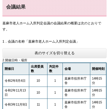
会議結果
嘉麻市老人ホーム入所判定会議の会議結果の概要は次のとおりで
す。
1．会議の名称「嘉麻市老人ホーム入所判定会議」
表のサイズを切り替える
2.開催日時・場所
出席委員
判定件
開催日
会場
開催時刻
数
数
嘉麻市役所本庁
14時15
令和2年8月4日
10
1
舎
分
令和2年11月13
嘉麻市役所本庁
14時15
10
1
日
舎
分
嘉麻市役所本庁
14時15
令和3年11月9日
11
1
舎
分