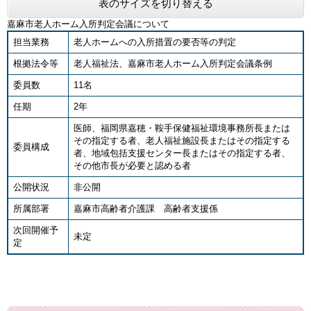
表のサイズを切り替える
嘉麻市老人ホーム入所判定会議について
担当業務
老人ホームへの入所措置の要否等の判定
根拠法令等
老人福祉法、嘉麻市老人ホーム入所判定会議条例
委員数
11名
任期
2年
医師、福岡県嘉穂・鞍手保健福祉環境事務所長または
その指定する者、老人福祉施設長またはその指定する
委員構成
者、地域包括支援センター長またはその指定する者、
その他市長が必要と認める者
公開状況
非公開
所属部署
嘉麻市高齢者介護課 高齢者支援係
次回開催予
未定
定