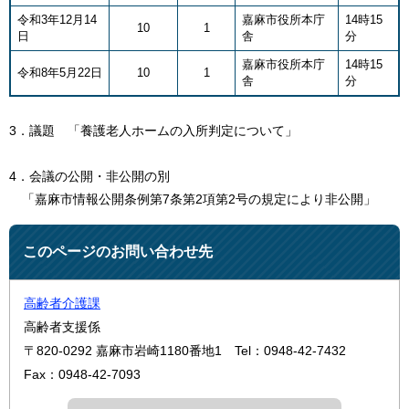
令和3年12月14
嘉麻市役所本庁
14時15
10
1
日
舎
分
嘉麻市役所本庁
14時15
令和8年5月22日
10
1
舎
分
3．議題 「養護老人ホームの入所判定について」
4．会議の公開・非公開の別
「嘉麻市情報公開条例第7条第2項第2号の規定により非公開」
このページのお問い合わせ先
高齢者介護課
高齢者支援係
〒820-0292
嘉麻市岩崎1180番地1
Tel：0948-42-7432
Fax：0948-42-7093