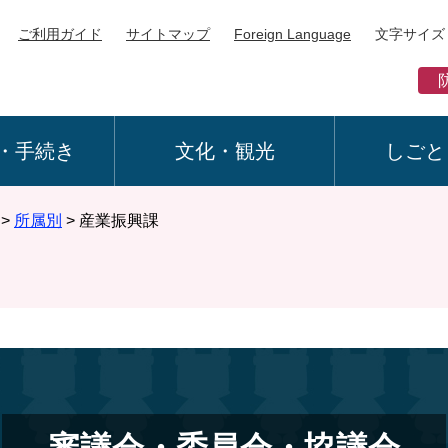
ご利用ガイド
サイトマップ
Foreign Language
文字サイズ
・手続き
文化・観光
しごと
>
所属別
>
産業振興課