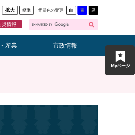
拡大
標準
背景色の変更
白
青
黒
G
防災情報
o
o
g
・産業
市政情報
l
e
カ
ス
タ
ム
検
索