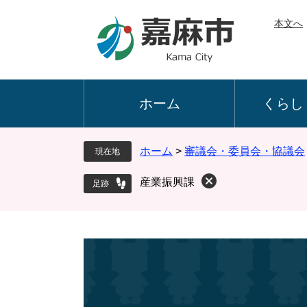
ペ
メ
本文へ
ー
ニ
ジ
ュ
の
ー
先
を
頭
飛
ホーム
くらし
で
ば
す
し
。
て
ホーム
>
審議会・委員会・協議会
現在地
本
文
産業振興課
へ