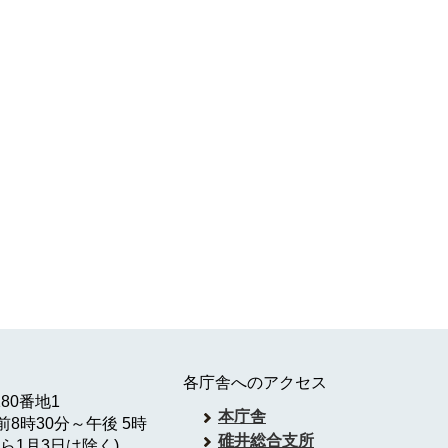
各庁舎へのアクセス
180番地1
本庁舎
8時30分～午後 5時
碓井総合支所
ら1月3日は除く)