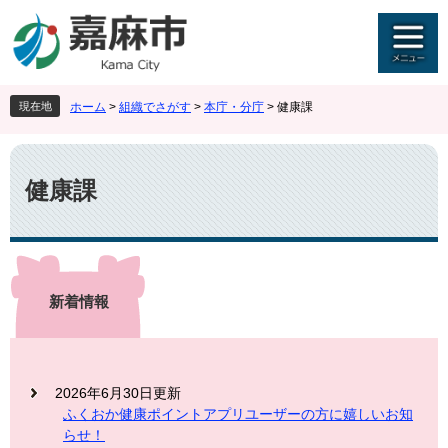
ペ
メ
ー
ニ
ジ
ュ
の
ー
先
を
現在地
ホーム
>
組織でさがす
>
本庁・分庁
>
健康課
頭
飛
で
ば
本
す
し
文
。
て
健康課
本
文
へ
新着情報
2026年6月30日更新
ふくおか健康ポイントアプリユーザーの方に嬉しいお知
らせ！