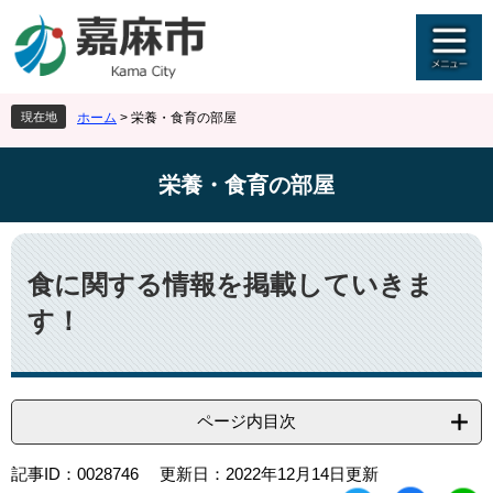
ペ
メ
ー
ニ
ジ
ュ
の
ー
先
を
現在地
ホーム
>
栄養・食育の部屋
頭
飛
で
ば
す
し
栄養・食育の部屋
。
て
本
文
本
へ
文
食に関する情報を掲載していきま
す！
ページ内目次
記事ID：0028746
更新日：2022年12月14日更新