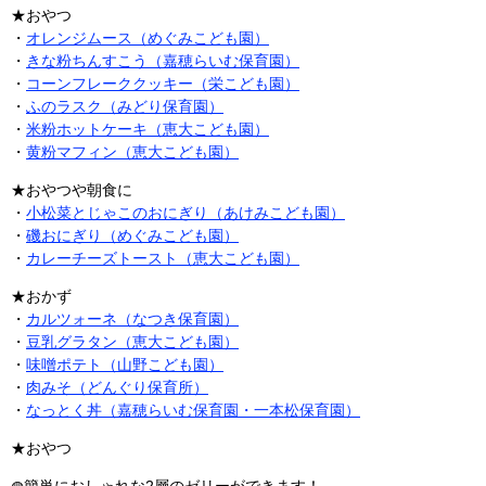
★おやつ
・
オレンジムース（めぐみこども園）
・
きな粉ちんすこう（嘉穂らいむ保育園）
・
コーンフレーククッキー（栄こども園）
・
ふのラスク（みどり保育園）
・
米粉ホットケーキ（恵大こども園）
・
黄粉マフィン（恵大こども園）
★おやつや朝食に
・
小松菜とじゃこのおにぎり（あけみこども園）
・
磯おにぎり（めぐみこども園）
・
カレーチーズトースト（恵大こども園）
★おかず
​・
カルツォーネ（なつき保育園）
​・
豆乳グラタン（恵大こども園）
・
味噌ポテト（山野こども園）
・
肉みそ（どんぐり保育所）
・
なっとく丼（嘉穂らいむ保育園・一本松保育園）
★おやつ
◍簡単におしゃれな2層のゼリーができます！