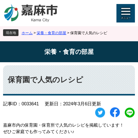
ペ
メ
ー
ニ
ジ
ュ
の
ー
先
を
現在地
ホーム
>
栄養・食育の部屋
>
保育園で人気のレシピ
頭
飛
で
ば
す
し
栄養・食育の部屋
。
て
本
文
本
へ
文
保育園で人気のレシピ
記事ID：0033641
更新日：2024年3月6日更新
嘉麻市内の保育園・保育所で人気のレシピを掲載しています！
ぜひご家庭でも作ってみてください♪