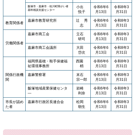
飯塚市・嘉麻市・桂川町障がい者
小出
令和6年6
令和8年3
基幹相談支援センター
悦子
月13日​
月31日
嘉麻市教育研究所​
辻 秀
令和6年6
令和8年3
教育関係者
志​
月13日​
月31日
嘉麻市商工会
立石
令和6年6
令和8年3
研司
月13日​
月31日
労働関係者
嘉麻市商工会議所
大田
令和6年6
令和8年3
岱次
月13日​
月31日
福岡県嘉穂・鞍手保健福
西園
令和6年6
令和8年3
祉環境事務所
梢
月13日
月31日
関係行政機
嘉麻警察署
末石
令和6年6
令和8年3
関
宗一郎
月13日​
月31日
飯塚地域産業保健センタ
岩崎
令和6年6
令和8年3
―​
利奈​
月13日
月31日
市長が認め
嘉麻市行政区長連合会
松岡
令和6年6
令和8年3
た者
朝生
月13日
月31日