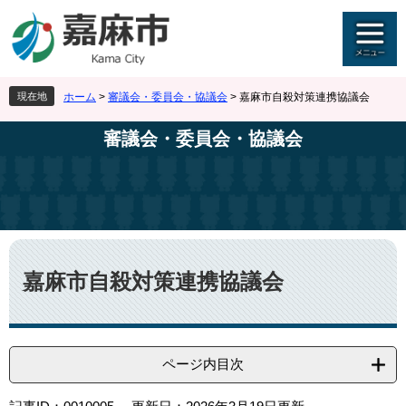
ペ
メ
ー
ニ
ジ
ュ
の
ー
先
を
現在地
ホーム
>
審議会・委員会・協議会
>
嘉麻市自殺対策連携協議会
頭
飛
で
ば
審議会・委員会・協議会
す
し
。
て
本
文
へ
本
文
嘉麻市自殺対策連携協議会
ページ内目次