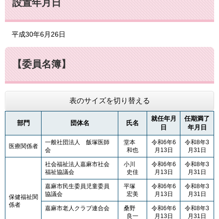
設置年月日
平成30年6月26日
【委員名簿】
表のサイズを切り替える
就任年月
任期満了
部門
団体名
氏名
日
年月日
一般社団法人 飯塚医師
堂本
令和6年6
令和8年3
医療関係者
会
和也
月13日
月31日
社会福祉法人嘉麻市社会
小川
令和6年6
令和8年3
福祉協議会
史佳
月13日
月31日
嘉麻市民生委員児童委員
平塚
令和6年6
令和8年3
協議会
宏美
月13日​
月31日
保健福祉関
係者
嘉麻市老人クラブ連合会
桑野
令和6年6
令和8年3
良一
月13日​
月31日