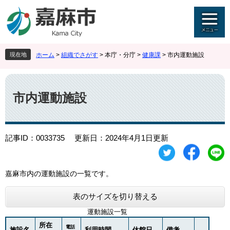
ペ
メ
ー
ニ
ジ
ュ
の
ー
先
を
現在地
ホーム
>
組織でさがす
>
本庁・分庁
>
健康課
>
市内運動施設
頭
飛
で
ば
本
す
し
文
。
て
市内運動施設
本
文
へ
記事ID：0033735
更新日：2024年4月1日更新
嘉麻市内の運動施設の一覧です。
表のサイズを切り替える
運動施設一覧
所在
電話
施設名
利用時間
休館日
備考