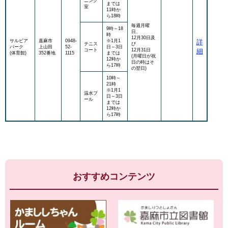
ニング
までは
室
11時か
ら18時
毎週月曜
9時～18
日、
時
12月30日及
サルビア
嘉麻市
0948-
※1月1
詳
テニス
び
パーク
上山田
52-
日～3日
コート
12月31日​
細
(体育館)
352番地
1115
までは
(月曜日が祝
12時か
日の時はそ
ら17時
の翌日)
10時～
21時
※1月1
温水プ
日～3日
ール
までは
12時か
ら17時
おすすめコンテンツ