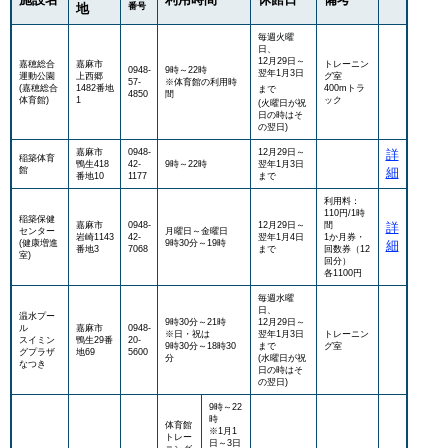
地
番号
毎週火曜
日、
12月29日～
嘉穂総合
嘉麻市
トレーニン
0948-
9時～22時
翌年1月3日
運動公園
上西郷
グ室
57-
※体育館の利用時
(嘉穂総合
1482番地
400mトラ
まで
4850
間
体育館)
1
ック
(火曜日が祝
日の時はそ
の翌日)
嘉麻市
0948-
12月29日～
詳
稲築体育
鴨生418
42-
9時～22時
翌年1月3日
館
細
番地10
1177
まで
利用料：
110円/1時
稲築保健
嘉麻市
0948-
12月29日～
間
詳
センター
月曜日～金曜日
岩崎1143
42-
翌年1月4日
1か月券・
(健康増進
9時30分～19時
細
番地3
7068
まで
回数券（12
室)
回分）
各1100円
毎週水曜
日、
温水プー
9時30分～21時
12月29日～
ル
嘉麻市
0948-
※日・祝は
翌年1月3日
トレーニン
スイミン
鴨生29番
20-
9時30分～18時30
まで
グ室
グプラザ
地69
5600
分
(水曜日が祝
なつき
日の時はそ
の翌日)
9時～22
時
体育館
※1月1
トレー
日～3日