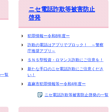
ニセ電話詐欺等被害防止
啓発
犯罪情報ー令和8年度ー
詐欺の電話はアプリでブロック！ ～警察
庁推奨アプリ～
ＳＮＳ型投資・ロマンス詐欺にご注意を！
新たな手口のニセ電話詐欺にご注意くださ
の一覧
い！
嘉麻市犯罪情報等ー令和4年度ー
ニセ電話詐欺等被害防止啓発の一覧