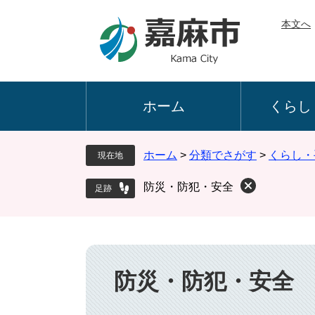
ペ
メ
本文へ
ー
ニ
ジ
ュ
の
ー
先
を
頭
飛
ホーム
くらし
で
ば
す
し
。
て
ホーム
>
分類でさがす
>
くらし・
現在地
本
文
防災・防犯・安全
へ
本
文
防災・防犯・安全