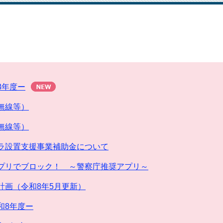
8年度ー
無線等）
無線等）
ラ設置支援事業補助金について
プリでブロック！ ～警察庁推奨アプリ～
計画（令和8年5月更新）
和8年度ー