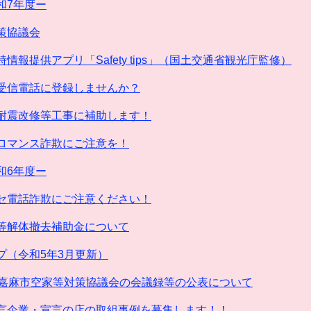
和7年度ー
策協議会
情報提供アプリ「Safety tips」（国土交通省観光庁監修）
受信電話に登録しませんか？
耐震改修等工事に補助します！
ロマンス詐欺にご注意を！
和6年度ー
セ電話詐欺にご注意ください！
等解体撤去補助金について
プ（令和5年3月更新）
回嘉麻市空家等対策協議会の会議録等の公表について
言企業・宣言の店の取組事例を募集します！！