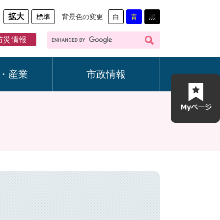
拡大
標準
背景色の変更
白
青
黒
G
防災情報
o
o
g
・産業
市政情報
l
e
カ
ス
タ
ム
検
索