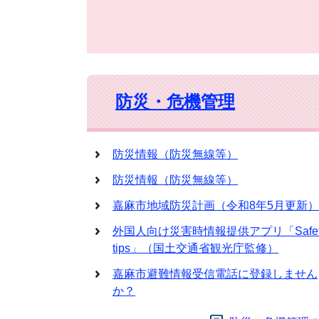
防災・危機管理
防災情報（防災無線等）
防災情報（防災無線等）
嘉麻市地域防災計画（令和8年5月更新）
外国人向け災害時情報提供アプリ「Safet
tips」（国土交通省観光庁監修）
嘉麻市避難情報受信電話に登録しません
か？