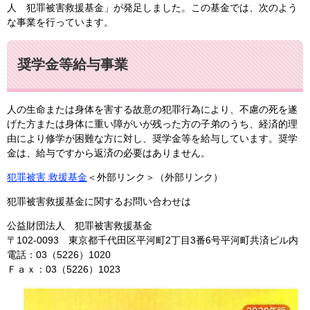
人 犯罪被害救援基金」が発足しました。この基金では、次のよう
な事業を行っています。
奨学金等給与事業
人の生命または身体を害する故意の犯罪行為により、不慮の死を遂
げた方または身体に重い障がいが残った方の子弟のうち、経済的理
由により修学が困難な方に対し、奨学金等を給与しています。奨学
金は、給与ですから返済の必要はありません。
犯罪被害 救援基金
＜外部リンク＞
（外部リンク）
犯罪被害救援基金に関するお問い合わせは
公益財団法人 犯罪被害救援基金
〒102-0093 東京都千代田区平河町2丁目3番6号平河町共済ビル内
電話：03（5226）1020
Ｆａｘ：03（5226）1023