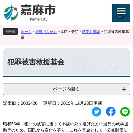
ペ
メ
ー
ニ
ジ
ュ
の
ー
先
を
現在地
ホーム
>
組織でさがす
>
本庁・分庁
>
防災対策課
>
犯罪被害救援基
頭
飛
金
で
ば
す
し
本
。
て
文
本
犯罪被害救援基金
文
へ
ページ内目次
記事ID：0003426
更新日：2019年12月23日更新
昭和56年、犯罪の被害に遭って不慮の死を遂げた方の遺児の就学援
助等のため、国民から寄付を募り、これを基金として「公益財団法