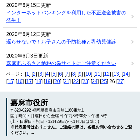
2020年6月15日更新
インターネットバンキングを利用した不正送金被害の
発生！
2020年6月12日更新
遅らせないで！お子さんの予防接種と乳幼児健診
2020年6月3日更新
嘉麻市ふるさと納税の偽サイトにご注意ください
[
1
] [
2
] [
3
] [
4
] [
5
] [
6
] [
7
] [
8
] [
9
] [
10
] [
11
] [
12
] [
13
] [
14
]
ページ：
[
15
] [
16
] [
17
] [
18
] [
19
] [
20
] [
21
] [
22
] [
23
] [
24
] [
25
] 26 [
27
]
嘉麻市役所
〒820-0292 福岡県嘉麻市岩崎1180番地1
開庁時間：月曜日から金曜日 午前8時30分～午後 5時
(土・日曜日・祝日・12月29日から1月3日は除く)
※代表番号はありません。ご連絡の際は、各種お問い合わせをご覧
ください。→