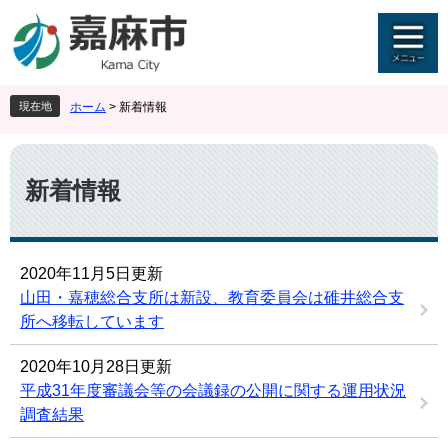
ペ
メ
ー
ニ
ジ
ュ
の
ー
先
を
現在地
ホーム
>
新着情報
頭
飛
で
ば
本
す
し
文
。
て
新着情報
本
文
へ
2020年11月5日更新
山田・嘉穂総合支所は新設、教育委員会は碓井総合支
所へ移転しています
2020年10月28日更新
平成31年度審議会等の会議録の公開に関する運用状況
調査結果