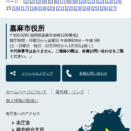
[
1
] [
2
] [
3
] [
4
] [
5
] [
6
] [
7
] [
8
] [
9
] [
10
] [
11
] [
12
] [
13
] [
14
]
ページ：
15 [
16
] [
17
] [
18
] [
19
] [
20
] [
21
] [
22
] [
23
] [
24
] [
25
] [
26
] [
27
]
嘉麻市役所
〒820-0292 福岡県嘉麻市岩崎1180番地1
開庁時間：月曜日から金曜日 午前8時30分～午後 5時
(土・日曜日・祝日・12月29日から1月3日は除く)
※代表番号はありません。ご連絡の際は、各種お問い合わせをご覧
ください。→
ソーシャルメディア
各種お問い合わせ
ホームページについて
著作権・リンク
個人情報の取扱い
各庁舎へのアクセス
本庁舎
碓井総合支所