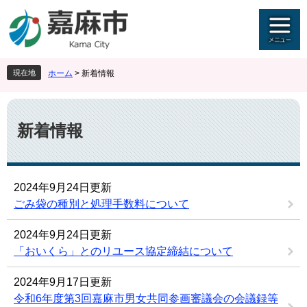
ペ
メ
ー
ニ
ジ
ュ
の
ー
先
を
現在地
ホーム
>
新着情報
頭
飛
で
ば
本
す
し
文
。
て
新着情報
本
文
へ
2024年9月24日更新
ごみ袋の種別と処理手数料について
2024年9月24日更新
「おいくら」とのリユース協定締結について
2024年9月17日更新
令和6年度第3回嘉麻市男女共同参画審議会の会議録等