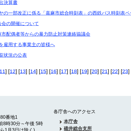
出決算書
ヤの一部改正に係る「嘉麻市総合時刻表」の西鉄バス時刻表ペ
告会の開催について
麻市配偶者等からの暴力防止対策連絡協議会
を雇⽤する事業主の皆様へ
覧状況の公表
11
] [
12
] [
13
] [
14
] [
15
] [
16
] [
17
] [
18
] [
19
] [
20
] [
21
] [
22
] [
23
] 
各庁舎へのアクセス
180番地1
本庁舎
8時30分～午後 5時
碓井総合支所
ら1月3日は除く)