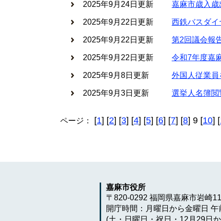
2025年9月24日更新
嘉麻市歳入歳
2025年9月22日更新
西鉄バスダイ
2025年9月22日更新
第2回議会報
2025年9月22日更新
令和7年度嘉
2025年9月8日更新
外国⼈従業員
2025年9月3日更新
選挙人名簿閲
[
1
] [
2
] [
3
] [
4
] [
5
] [
6
] [
7
] [
8
] 9 [
10
] [
ページ：
嘉麻市役所
〒820-0292 福岡県嘉麻市岩崎1
開庁時間：月曜日から金曜日 午前
(土・日曜日・祝日・12月29日か