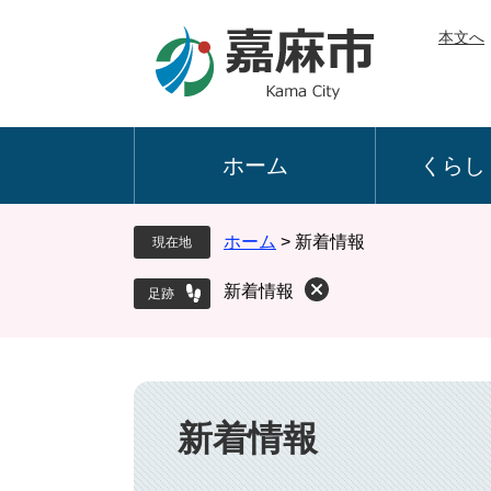
ペ
メ
本文へ
ー
ニ
ジ
ュ
の
ー
先
を
頭
飛
ホーム
くらし
で
ば
す
し
。
て
ホーム
>
新着情報
現在地
本
文
新着情報
へ
本
文
新着情報