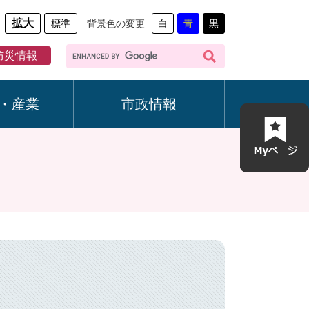
拡大
標準
背景色の変更
白
青
黒
G
防災情報
o
o
g
・産業
市政情報
l
e
カ
ス
タ
ム
検
索