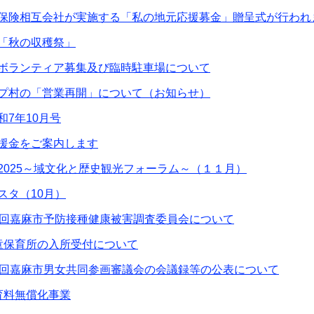
保険相互会社が実施する「私の地元応援募金」贈呈式が行われ
「秋の収穫祭」
ボランティア募集及び臨時駐車場について
プ村の「営業再開」について（お知らせ）
和7年10月号
援金をご案内します
2025～域文化と歴史観光フォーラム～（１１月）
スタ（10月）
1回嘉麻市予防接種健康被害調査委員会について
童保育所の入所受付について
3回嘉麻市男女共同参画審議会の会議録等の公表について
育料無償化事業