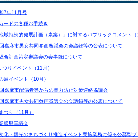
和7年11月号
カードの各種お手続き
地域持続的発展計画（素案）」に対するパブリックコメント（
5回嘉麻市男女共同参画審議会の会議録等の公表について
総合計画策定審議会の会事録について
篭まつりイベント（11月）
の展イベント（10月）
1回嘉麻市配偶者等からの暴力防止対策連絡協議会
4回嘉麻市男女共同参画審議会の会議録等の公表について
まつり（11月）
業振興審議会
文化・観光のまちづくり推進イベント実施業務に係る公募型プ