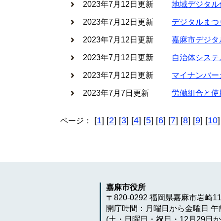
2023年7月12日更新
地域デジタル
2023年7月12日更新
デジタルまつ
2023年7月12日更新
嘉麻市デジタ
2023年7月12日更新
自治体システ
2023年7月12日更新
マイナンバー
2023年7月7日更新
労働組合と使
[
1
] [
2
] [
3
] [
4
] [
5
] [
6
] [
7
] [
8
] [
9
] [
10
]
ページ：
嘉麻市役所
〒820-0292 福岡県嘉麻市岩崎1
開庁時間：月曜日から金曜日 午前
(土・日曜日・祝日・12月29日か