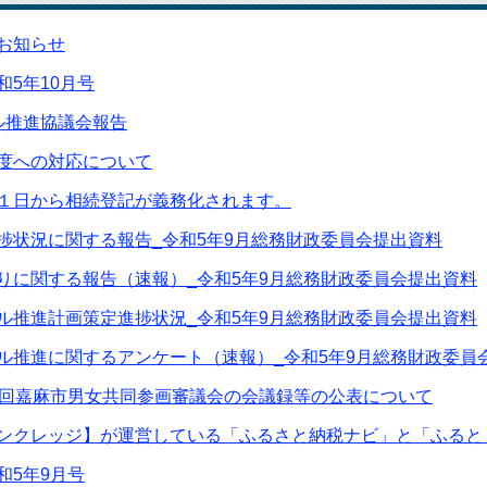
お知らせ
和5年10月号
ル推進協議会報告
度への対応について
１日から相続登記が義務化されます。
捗状況に関する報告_令和5年9月総務財政委員会提出資料
りに関する報告（速報）_令和5年9月総務財政委員会提出資料
ル推進計画策定進捗状況_令和5年9月総務財政委員会提出資料
ル推進に関するアンケート（速報）_令和5年9月総務財政委員
2回嘉麻市男女共同参画審議会の会議録等の公表について
ンクレッジ】が運営している「ふるさと納税ナビ」と「ふると
和5年9月号