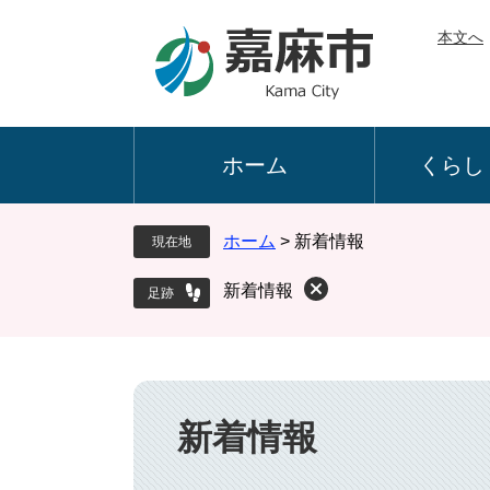
ペ
メ
本文へ
ー
ニ
ジ
ュ
の
ー
先
を
頭
飛
ホーム
くらし
で
ば
す
し
。
て
ホーム
>
新着情報
現在地
本
文
新着情報
へ
本
文
新着情報