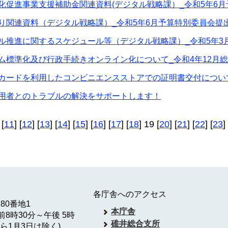
化促進事業支援補助金関連資料(デジタル戦略課）_令和5年6
り関連資料（デジタル戦略課）_令和5年6月予算特別委員会提
ル推進に関するスケジュール等（デジタル戦略課）_令和5年3
ム標準化及び行政手続きオンライン化について_令和4年12月
カードを利用したコンビニエンスストアでの証明書交付について
用者とのトラブルの解決をサポートします！
 [
11
] [
12
] [
13
] [
14
] [
15
] [
16
] [
17
] [
18
] 19 [
20
] [
21
] [
22
] [
23
] 
各庁舎へのアクセス
180番地1
本庁舎
8時30分～午後 5時
碓井総合支所
ら1月3日は除く)