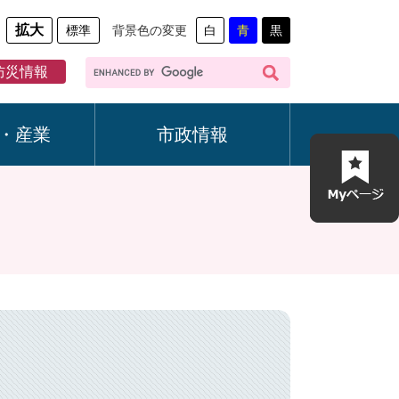
拡大
標準
背景色の変更
白
青
黒
G
防災情報
o
o
g
・産業
市政情報
l
e
カ
ス
タ
ム
検
索