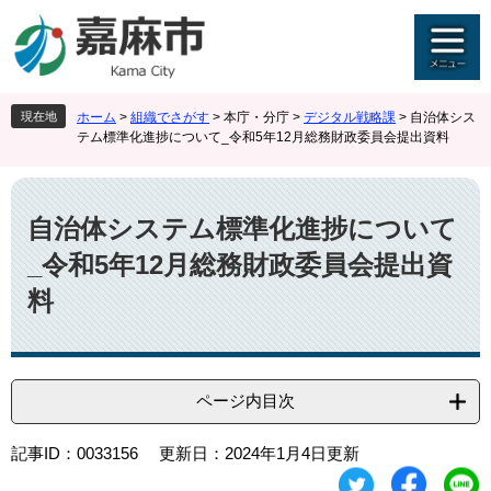
ペ
メ
ー
ニ
ジ
ュ
の
ー
先
を
現在地
ホーム
>
組織でさがす
>
本庁・分庁
>
デジタル戦略課
>
自治体シス
頭
飛
テム標準化進捗について_令和5年12月総務財政委員会提出資料
で
ば
す
し
本
。
て
文
本
自治体システム標準化進捗について
文
_令和5年12月総務財政委員会提出資
へ
料
ページ内目次
記事ID：0033156
更新日：2024年1月4日更新