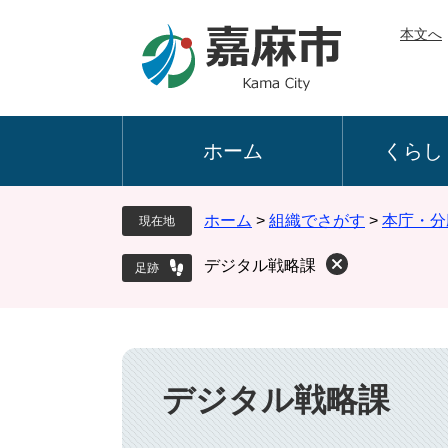
ペ
メ
本文へ
ー
ニ
ジ
ュ
の
ー
先
を
頭
飛
ホーム
くらし
で
ば
す
し
。
て
ホーム
>
組織でさがす
>
本庁・分
現在地
本
文
デジタル戦略課
へ
本
文
デジタル戦略課