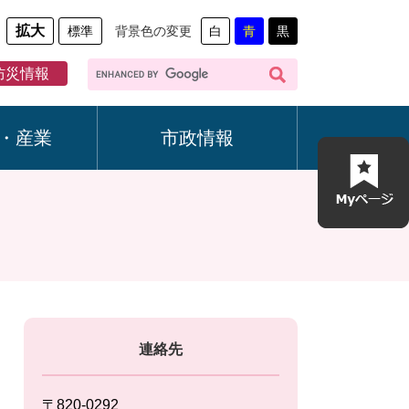
拡大
標準
背景色の変更
白
青
黒
G
防災情報
o
o
g
・産業
市政情報
l
e
カ
ス
タ
ム
検
索
連絡先
〒820-0292