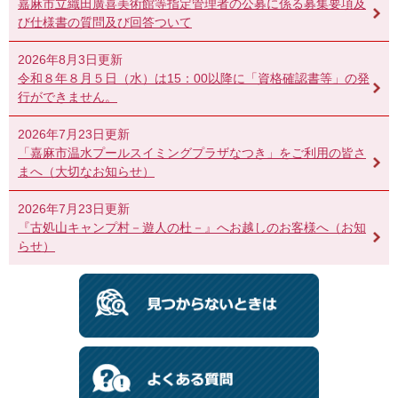
嘉麻市立織田廣喜美術館等指定管理者の公募に係る募集要項及
び仕様書の質問及び回答ついて
2026年8月3日更新
令和８年８月５日（水）は15：00以降に「資格確認書等」の発
行ができません。
2026年7月23日更新
「嘉麻市温水プールスイミングプラザなつき」をご利用の皆さ
まへ（大切なお知らせ）
2026年7月23日更新
『古処山キャンプ村－遊人の杜－』へお越しのお客様へ（お知
らせ）