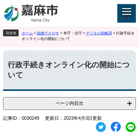
ペ
メ
ー
ニ
ジ
ュ
の
ー
先
を
現在地
ホーム
>
組織でさがす
>
本庁・分庁
>
デジタル戦略課
>
行政手続き
頭
飛
オンライン化の開始について
で
ば
す
し
本
。
て
文
本
行政手続きオンライン化の開始につ
文
いて
へ
ページ内目次
記事ID：0030249
更新日：2023年4月3日更新