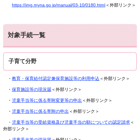
https://img.myna.go.jp/manual/03-10/0180.html
＜外部リンク＞
対象手続一覧
子育て分野
・
教育・保育給付認定兼保育施設等の利用申込
＜外部リンク＞
・
保育施設等の現況届
＜外部リンク＞
・
児童手当等に係る寄附変更等の申出
＜外部リンク＞
・
児童手当等に係る寄附の申出
＜外部リンク＞
・
児童手当等の受給資格及び児童手当の額についての認定請求
＜
外部リンク＞
・
児童手当等の現況届
＜外部リンク＞