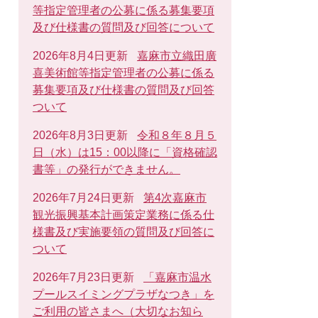
等指定管理者の公募に係る募集要項
及び仕様書の質問及び回答について
2026年8月4日更新
嘉麻市立織田廣
喜美術館等指定管理者の公募に係る
募集要項及び仕様書の質問及び回答
ついて
2026年8月3日更新
令和８年８月５
日（水）は15：00以降に「資格確認
書等」の発行ができません。
2026年7月24日更新
第4次嘉麻市
観光振興基本計画策定業務に係る仕
様書及び実施要領の質問及び回答に
ついて
2026年7月23日更新
「嘉麻市温水
プールスイミングプラザなつき」を
ご利用の皆さまへ（大切なお知ら