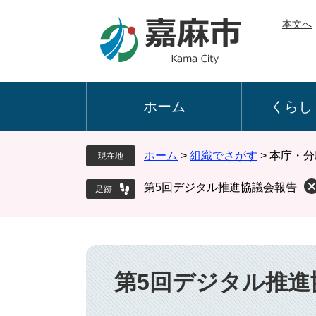
ペ
メ
本文へ
ー
ニ
ジ
ュ
の
ー
先
を
頭
飛
ホーム
くらし
で
ば
す
し
。
て
ホーム
>
組織でさがす
>
本庁・分
現在地
本
文
第5回デジタル推進協議会報告
へ
本
文
第5回デジタル推進