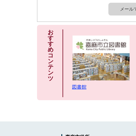
メール
お
す
す
め
コ
ン
テ
ン
ツ
図書館