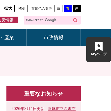
拡大
標準
背景色の変更
白
青
黒
G
防災情報
o
o
g
・産業
市政情報
l
e
カ
ス
タ
ム
検
索
重要なお知らせ
2026年8月4日更新
嘉麻市立図書館