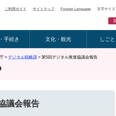
ご利用ガイド
サイトマップ
Foreign Language
文字サイズ
・手続き
文化・観光
しごと
庁
>
デジタル戦略課
>
第5回デジタル推進協議会報告
協議会報告