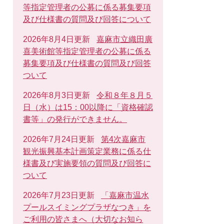
等指定管理者の公募に係る募集要項
及び仕様書の質問及び回答について
2026年8月4日更新
嘉麻市立織田廣
喜美術館等指定管理者の公募に係る
募集要項及び仕様書の質問及び回答
ついて
2026年8月3日更新
令和８年８月５
日（水）は15：00以降に「資格確認
書等」の発行ができません。
2026年7月24日更新
第4次嘉麻市
観光振興基本計画策定業務に係る仕
様書及び実施要領の質問及び回答に
ついて
2026年7月23日更新
「嘉麻市温水
プールスイミングプラザなつき」を
ご利用の皆さまへ（大切なお知ら