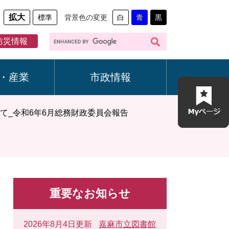
拡大
標準
背景色の変更
白
青
黒
G
防災情報
o
o
g
・産業
市政情報
l
e
カ
て_令和6年6月総務財政委員会報告
ス
タ
ム
検
索
重要なお知らせ
2026年8月4日更新
嘉麻市立図書館