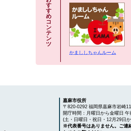
す
す
め
コ
ン
テ
ン
ツ
かまししちゃんルーム
嘉麻市役所
〒820-0292 福岡県嘉麻市岩崎1
開庁時間：月曜日から金曜日 午前
(土・日曜日・祝日・12月29日か
※代表番号はありません。ご連