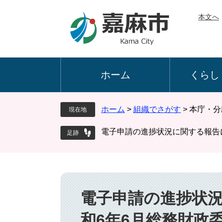
ペ
メ
本文へ
ー
ニ
ジ
ュ
の
ー
先
を
頭
飛
ホーム
くらし
で
ば
す
し
。
て
ホーム
>
組織でさがす
>
本庁・分
現在地
本
文
電子申請の進捗状況に関する報告
へ
本
文
電子申請の進捗状況
和6年6月総務財政