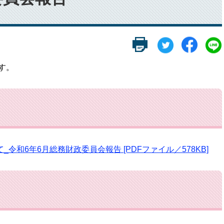
す。
和6年6月総務財政委員会報告 [PDFファイル／578KB]