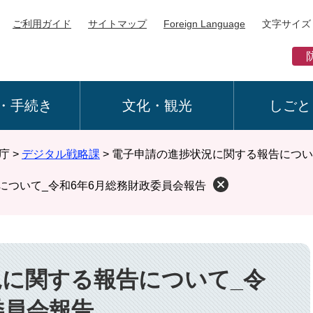
ご利用ガイド
サイトマップ
Foreign Language
文字サイズ
・手続き
文化・観光
しごと
庁
>
デジタル戦略課
>
電子申請の進捗状況に関する報告につい
について_令和6年6月総務財政委員会報告
に関する報告について_令
委員会報告