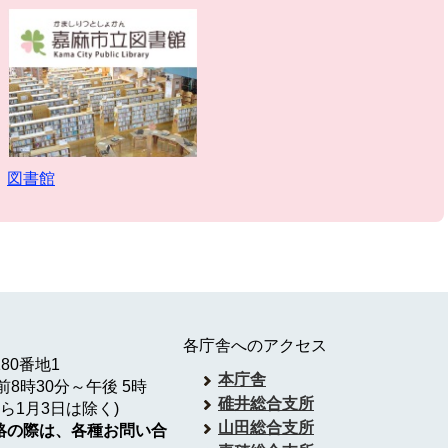
図書館
各庁舎へのアクセス
180番地1
本庁舎
8時30分～午後 5時
碓井総合支所
ら1月3日は除く)
山田総合支所
絡の際は、各種お問い合