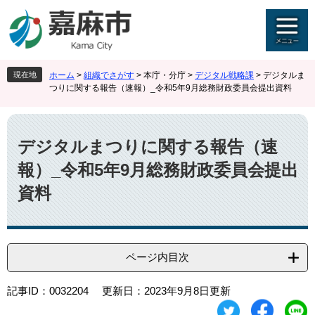
ペ
メ
ー
ニ
ジ
ュ
の
ー
先
を
現在地
ホーム
>
組織でさがす
>
本庁・分庁
>
デジタル戦略課
>
デジタルま
頭
飛
つりに関する報告（速報）_令和5年9月総務財政委員会提出資料
で
ば
す
し
本
。
て
文
本
デジタルまつりに関する報告（速
文
報）_令和5年9月総務財政委員会提出
へ
資料
ページ内目次
記事ID：0032204
更新日：2023年9月8日更新