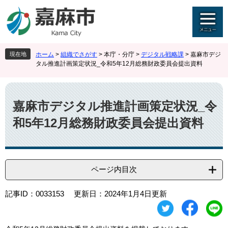
ペ
メ
ー
ニ
ジ
ュ
の
ー
先
を
現在地
ホーム
>
組織でさがす
>
本庁・分庁
>
デジタル戦略課
>
嘉麻市デジ
頭
飛
タル推進計画策定状況_令和5年12月総務財政委員会提出資料
で
ば
す
し
本
。
て
文
本
嘉麻市デジタル推進計画策定状況_令
文
和5年12月総務財政委員会提出資料
へ
ページ内目次
記事ID：0033153
更新日：2024年1月4日更新