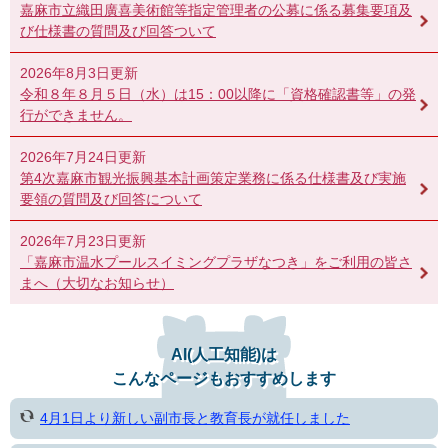
嘉麻市立織田廣喜美術館等指定管理者の公募に係る募集要項及
び仕様書の質問及び回答ついて
2026年8月3日更新
令和８年８月５日（水）は15：00以降に「資格確認書等」の発
行ができません。
2026年7月24日更新
第4次嘉麻市観光振興基本計画策定業務に係る仕様書及び実施
要領の質問及び回答について
2026年7月23日更新
「嘉麻市温水プールスイミングプラザなつき」をご利用の皆さ
まへ（大切なお知らせ）
AI(人工知能)は
こんなページもおすすめします
4月1日より新しい副市長と教育長が就任しました