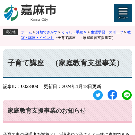
ペ
メ
ー
ニ
ジ
ュ
の
ー
先
を
現在地
ホーム
>
分類でさがす
>
くらし・手続き
>
生涯学習・スポーツ
>
教
頭
飛
室・講座・イベント
>
子育て講座 （家庭教育支援事業）
で
ば
す
し
本
。
て
文
本
子育て講座 （家庭教育支援事業）
文
へ
記事ID：0033408
更新日：2024年1月18日更新
家庭教育支援事業のお知らせ
子育て中の保護者を対象とした講座やお子さんと一緒に参加できる