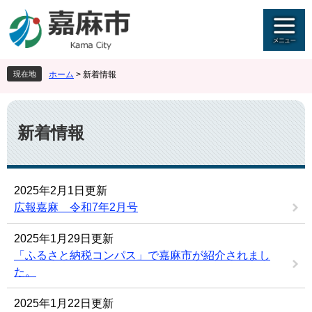
ペ
メ
ー
ニ
ジ
ュ
の
ー
先
を
現在地
ホーム
>
新着情報
頭
飛
で
ば
本
す
し
文
。
て
新着情報
本
文
へ
2025年2月1日更新
広報嘉麻 令和7年2月号
2025年1月29日更新
「ふるさと納税コンパス」で嘉麻市が紹介されまし
た。
2025年1月22日更新