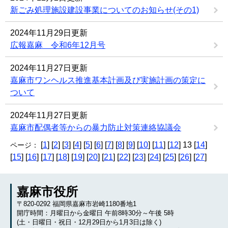
新ごみ処理施設建設事業についてのお知らせ(その1)
2024年11月29日更新
広報嘉麻 令和6年12月号
2024年11月27日更新
嘉麻市ワンヘルス推進基本計画及び実施計画の策定に
ついて
2024年11月27日更新
嘉麻市配偶者等からの暴力防止対策連絡協議会
[
1
] [
2
] [
3
] [
4
] [
5
] [
6
] [
7
] [
8
] [
9
] [
10
] [
11
] [
12
] 13 [
14
]
ページ：
[
15
] [
16
] [
17
] [
18
] [
19
] [
20
] [
21
] [
22
] [
23
] [
24
] [
25
] [
26
] [
27
]
嘉麻市役所
〒820-0292 福岡県嘉麻市岩崎1180番地1
開庁時間：月曜日から金曜日 午前8時30分～午後 5時
(土・日曜日・祝日・12月29日から1月3日は除く)