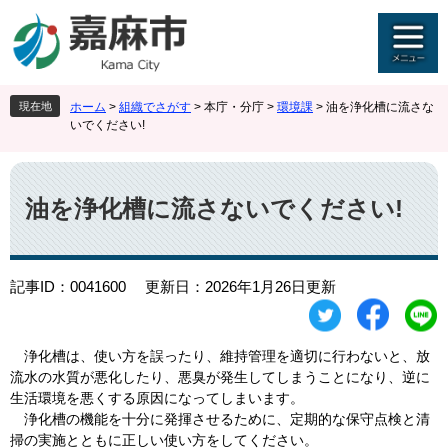
ペ
メ
ー
ニ
ジ
ュ
の
ー
先
を
現在地
ホーム
>
組織でさがす
>
本庁・分庁
>
環境課
>
油を浄化槽に流さな
頭
飛
いでください!
で
ば
す
し
本
。
て
文
本
油を浄化槽に流さないでください!
文
へ
記事ID：0041600
更新日：2026年1月26日更新
浄化槽は、使い方を誤ったり、維持管理を適切に行わないと、放
流水の水質が悪化したり、悪臭が発生してしまうことになり、逆に
生活環境を悪くする原因になってしまいます。
浄化槽の機能を十分に発揮させるために、定期的な保守点検と清
掃の実施とともに正しい使い方をしてください。