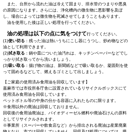
また、台所から流れた油は冷えて固まり、排水管のつまりや悪臭
の原因になります。さらには、浄化槽内の微生物に悪影響を及ぼ
し、場合によっては微生物を死滅させてしまうこともあります。
油を使用した後は正しい処理を行ってください。
油の処理は以下の点に気をつけて
行ってください。
(1)
使い切る
：残った油は熱いうちにこし器にうつし、炒め物などの
油として利用できます。
(2)
拭き取る
：鍋や皿についた油汚れは、キッチンペーパーなどでし
っかり拭き取ってから洗いましょう。
(3)
吸い取る
：揚げ物の油は、新聞紙などで吸い取るか、凝固剤を使
って固めるなどして、燃えるゴミとして出しましょう。
【ご家庭の使用済み食用油を回収しています】
嘉麻市では市役所各庁舎に設置されているリサイクルボックスにて
使用済み食用油を回収しています。
ペットボトル等の中身の分かる容器に入れたものに限ります。
※食用以外の廃油は回収しておりません。
回収後の食用油廃油は、バイオディーゼル燃料や廃油石けんの原料
としてリサイクルされます。
※事業所（スーパーや飲食店など）から排出される廃油は産業廃棄
物となり、市では回収していません。回収及び処理については、県