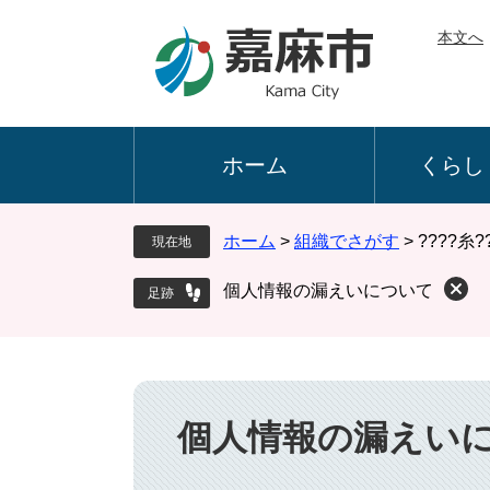
ペ
メ
本文へ
ー
ニ
ジ
ュ
の
ー
先
を
頭
飛
ホーム
くらし
で
ば
す
し
。
て
ホーム
>
組織でさがす
>
????糸?
現在地
本
文
個人情報の漏えいについて
へ
本
文
個人情報の漏えい