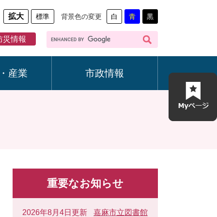
拡大
標準
背景色の変更
白
青
黒
G
防災情報
o
o
g
・産業
市政情報
l
e
カ
ス
タ
ム
検
索
重要なお知らせ
2026年8月4日更新
嘉麻市立図書館