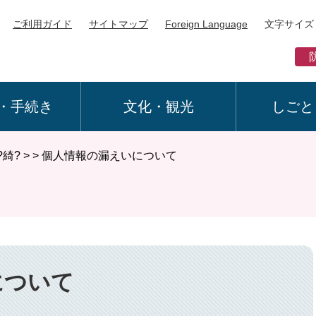
ご利用ガイド
サイトマップ
Foreign Language
文字サイズ
・手続き
文化・観光
しごと
?綺?
>
>
個人情報の漏えいについて
について