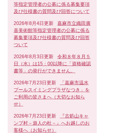
等指定管理者の公募に係る募集要項
及び仕様書の質問及び回答について
2026年8月4日更新
嘉麻市立織田廣
喜美術館等指定管理者の公募に係る
募集要項及び仕様書の質問及び回答
ついて
2026年8月3日更新
令和８年８月５
日（水）は15：00以降に「資格確認
書等」の発行ができません。
2026年7月23日更新
「嘉麻市温水
プールスイミングプラザなつき」を
ご利用の皆さまへ（大切なお知ら
せ）
2026年7月23日更新
『古処山キャ
ンプ村－遊人の杜－』へお越しのお
客様へ（お知らせ）