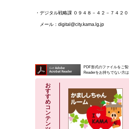
・デジタル戦略課 ０９４８－４２－７４２０
メール：digital@city.kama.lg.jp
PDF形式のファイルをご覧い
Readerをお持ちでない
お
す
す
め
コ
ン
テ
ン