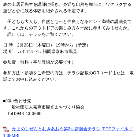
表の土居元先生を講師に招き、身近な自然を舞台に、ワクワクする
遊びと心に残る体験を紹介される予定です。
子どもも大人も、自然ともっと仲良くなるヒント満載の講演会で
す。これからのアウトドアの楽しみ方を一緒に考えてみませんか。
詳しくは、チラシをご覧ください。
​日 時：2月26日（木曜日） 19時から（予定）
場 所：​カホアルぺ：福岡県嘉麻市馬見
参加費：無料（事前登録が必要です）
参加方法：参加をご希望の方は、チラシ記載のQRコードまたは、電
話にてお申し込みください。
■問い合わせ先
一般社団法人嘉麻市観光まちづくり協会
Tel:0948-43-3680
かまのしぜんとむきあおう第2回講演会チラシ [PDFファイル／
1.35MB]