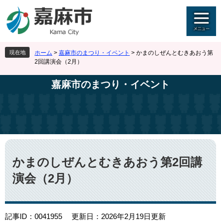
ペ
メ
ー
ニ
ジ
ュ
の
ー
先
を
現在地
ホーム
>
嘉麻市のまつり・イベント
>
かまのしぜんとむきあおう第
頭
飛
2回講演会（2月）
で
ば
す
し
嘉麻市のまつり・イベント
。
て
本
文
へ
本
文
かまのしぜんとむきあおう第2回講
演会（2月）
記事ID：0041955
更新日：2026年2月19日更新