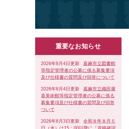
重要なお知らせ
2026年8月4日更新
嘉麻市立図書館
等指定管理者の公募に係る募集要項
及び仕様書の質問及び回答について
2026年8月4日更新
嘉麻市立織田廣
喜美術館等指定管理者の公募に係る
募集要項及び仕様書の質問及び回答
ついて
2026年8月3日更新
令和８年８月５
日（水）は15：00以降に「資格確認