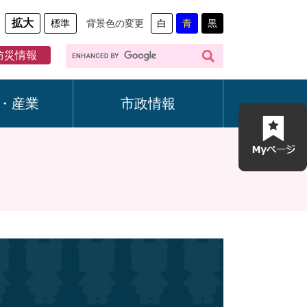
拡大
標準
背景色の変更
白
青
黒
G
防災情報
o
o
g
・産業
市政情報
l
e
カ
ス
タ
ム
検
索