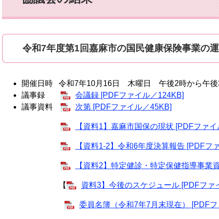
令和7年度第1回嘉麻市の国民健康保険事業の
開催日時 令和7年10月16日 木曜日 午後2時から午後
議事録
会議録 [PDFファイル／124KB]
議事資料
次第 [PDFファイル／45KB]
【資料1】嘉麻市国保の現状 [PDFファイル／
【資料1-2】令和6年度決算報告 [PDFファ
【資料2】特定健診・特定保健指導事業資料 
【
資料3】今後のスケジュール [PDFファイ
委員名簿（令和7年7月末現在） [PDFフ