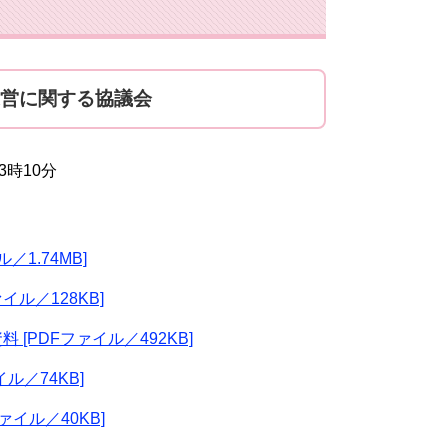
運営に関する協議会
3時10分
1.74MB]
イル／128KB]
[PDFファイル／492KB]
ル／74KB]
ァイル／40KB]