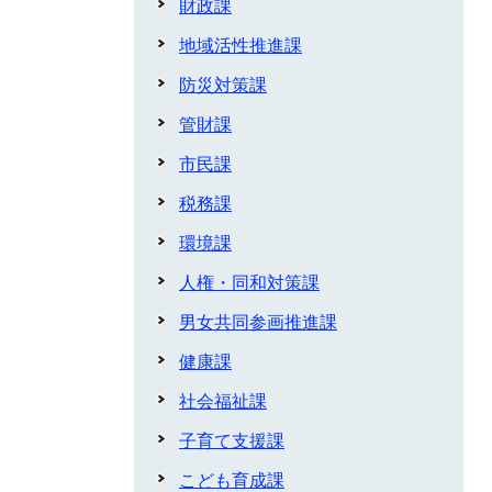
財政課
地域活性推進課
防災対策課
管財課
市民課
税務課
環境課
人権・同和対策課
男女共同参画推進課
健康課
社会福祉課
子育て支援課
こども育成課