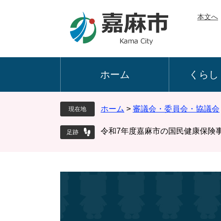
ペ
メ
本文へ
ー
ニ
ジ
ュ
の
ー
先
を
頭
飛
ホーム
くらし
で
ば
す
し
。
て
ホーム
>
審議会・委員会・協議会
現在地
本
文
令和7年度嘉麻市の国民健康保険
へ