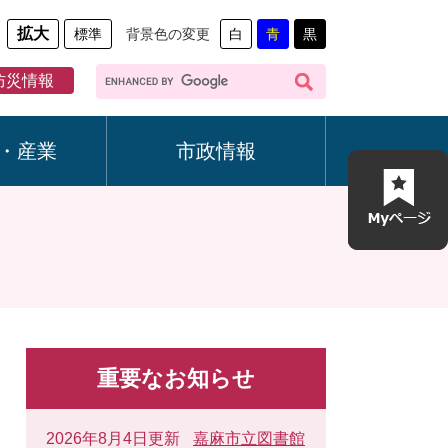
拡大
標準
背景色の変更
白
青
黒
G
防災情報
o
o
g
・産業
市政情報
l
e
カ
ス
タ
ム
検
索
重要なお知らせ
2026年8月4日更新
嘉麻市立図書館