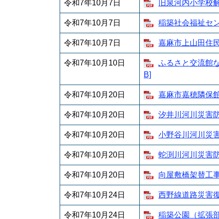
令和7年10月7日
旧泉河内小学校解体
令和7年10月7日
稲築社会福祉センタ
令和7年10月7日
嘉麻市上山田住民ホ
令和7年10月10日
ふるさと交流館な
B]
令和7年10月20日
嘉麻市嘉穂隣保館改
令和7年10月20日
汐井川河川災害防止
令和7年10月20日
小野谷川河川災害防
令和7年10月20日
蛇渕川河川災害防止
令和7年10月20日
向屋敷橋架替工事 
令和7年10月24日
西野線道路災害復旧
令和7年10月24日
稲築公園（拡張部）