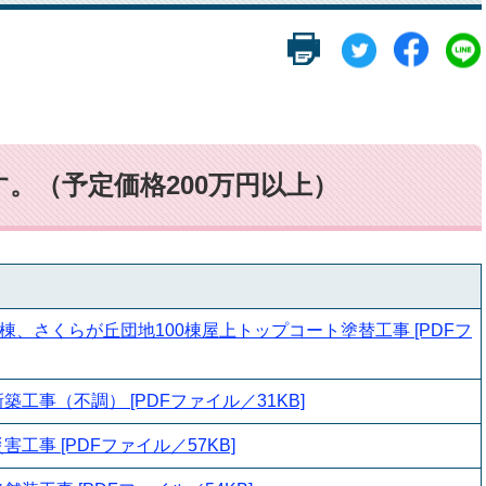
。（予定価格200万円以上）
0棟、さくらが丘団地100棟屋上トップコート塗替工事 [PDFフ
工事（不調） [PDFファイル／31KB]
工事 [PDFファイル／57KB]