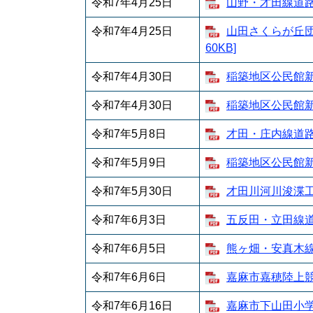
令和7年4月25日
山野・才田線道路舗
令和7年4月25日
山田さくらが丘団
60KB]
令和7年4月30日
稲築地区公民館新築
令和7年4月30日
稲築地区公民館新築
令和7年5月8日
才田・庄内線道路整
令和7年5月9日
稲築地区公民館新築
令和7年5月30日
才田川河川浚渫工事
令和7年6月3日
五反田・立田線道路
令和7年6月5日
熊ヶ畑・安真木線法
令和7年6月6日
嘉麻市嘉穂陸上競技
令和7年6月16日
嘉麻市下山田小学