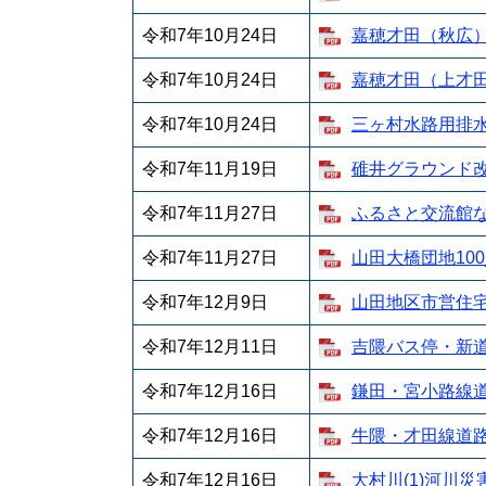
令和7年10月24日
嘉穂才田（秋広）
令和7年10月24日
嘉穂才田（上才田
令和7年10月24日
三ヶ村水路用排水施
令和7年11月19日
碓井グラウンド改修
令和7年11月27日
ふるさと交流館な
令和7年11月27日
山田大橋団地100_
令和7年12月9日
山田地区市営住宅除
令和7年12月11日
吉隈バス停・新道公
令和7年12月16日
鎌田・宮小路線道路
令和7年12月16日
牛隈・才田線道路災
令和7年12月16日
大村川(1)河川災