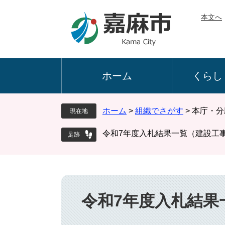
ペ
メ
本文へ
ー
ニ
ジ
ュ
の
ー
先
を
頭
飛
ホーム
くらし
で
ば
す
し
。
て
ホーム
>
組織でさがす
>
本庁・分
現在地
本
文
令和7年度入札結果一覧（建設工
へ
本
文
令和7年度入札結果