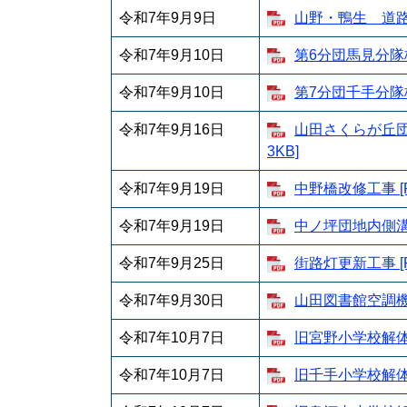
令和7年9月9日
山野・鴨生 道路舗
令和7年9月10日
第6分団馬見分隊格
令和7年9月10日
第7分団千手分隊格
令和7年9月16日
山田さくらが丘団地
3KB]
令和7年9月19日
中野橋改修工事 [
令和7年9月19日
中ノ坪団地内側溝改
令和7年9月25日
街路灯更新工事 [
令和7年9月30日
山田図書館空調機更
令和7年10月7日
旧宮野小学校解体工
令和7年10月7日
旧千手小学校解体工