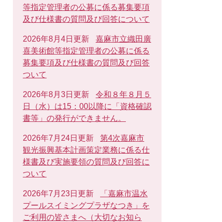
等指定管理者の公募に係る募集要項
及び仕様書の質問及び回答について
2026年8月4日更新
嘉麻市立織田廣
喜美術館等指定管理者の公募に係る
募集要項及び仕様書の質問及び回答
ついて
2026年8月3日更新
令和８年８月５
日（水）は15：00以降に「資格確認
書等」の発行ができません。
2026年7月24日更新
第4次嘉麻市
観光振興基本計画策定業務に係る仕
様書及び実施要領の質問及び回答に
ついて
2026年7月23日更新
「嘉麻市温水
プールスイミングプラザなつき」を
ご利用の皆さまへ（大切なお知ら