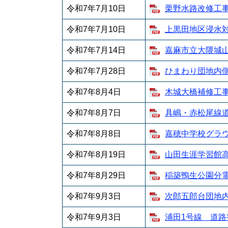
令和7年7月10日
栗野水路改修工事 
令和7年7月10日
上黒田地区浸水対
令和7年7月14日
嘉麻市立大隈城山校
令和7年7月28日
ひまわり団地内側溝
令和7年8月4日
木城大橋補修工事 
令和7年8月7日
具嶋・赤松尾線道路
令和7年8月8日
嘉穂中学校グラウン
令和7年8月19日
山田生涯学習館高圧
令和7年8月29日
稲築鴨生公園分電盤
令和7年9月3日
次郎五郎台団地内側
令和7年9月3日
浦田1号線 道路整