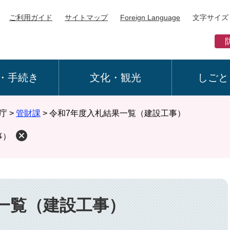
ご利用ガイド
サイトマップ
Foreign Language
文字サイズ
・手続き
文化・観光
しごと
庁
>
管財課
>
令和7年度入札結果一覧（建設工事）
事）
一覧（建設工事）