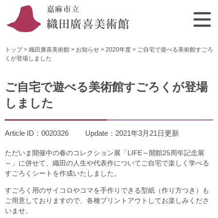
ペ
メ
ー
ニ
ジ
ュ
の
ー
先
を
トップ
>
織田廣喜美術館
>
お知らせ
>
2020年度
>
ご自宅で遊べる美術館すごろ
頭
飛
くが登場しました
で
ば
本
す
し
文
ご自宅で遊べる美術館すごろくが登場
。
て
本
しました
文
へ
Article ID：0020326
Update：2021年3月21日更新
ただいま開催中の春のコレクション展「LIFE～開館25周年記念展
～」に併せて、織田の人生や代表作についてご自宅で楽しく学べる
すごろくシートを作成いたしました。
すごろく用のサイコロやコマを手作りできる型紙（作り方つき）も
ご用意しておりますので、各種プリントアウトしてお楽しみくださ
いませ。