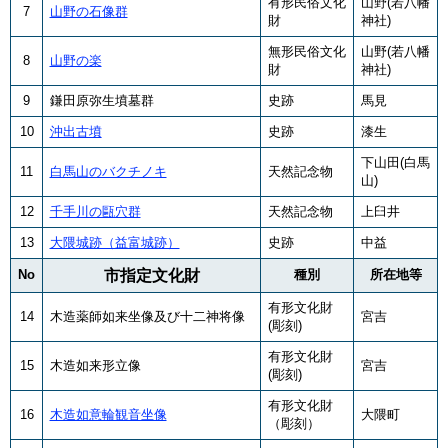
有形民俗文化
山野(若八幡
7
山野の石像群
財
神社)
無形民俗文化
山野(若八幡
8
山野の楽
財
神社)
9
鎌田原弥生墳墓群
史跡
馬見
10
沖出古墳
史跡
漆生
下山田(白馬
11
白馬山のバクチノキ
天然記念物
山)
12
千手川の甌穴群
天然記念物
上臼井
13
大隈城跡（益富城跡）
史跡
中益
No
市指定文化財
種別
所在地等
有形文化財
14
木造薬師如来坐像及び十二神将像
宮吉
(彫刻)
有形文化財
15
木造如来形立像
宮吉
(彫刻)
有形文化財
16
木造如意輪観音坐像
大隈町
（彫刻）