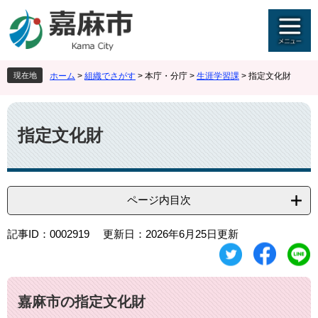
ペ
メ
ー
ニ
ジ
ュ
の
ー
先
を
現在地
ホーム
>
組織でさがす
>
本庁・分庁
>
生涯学習課
>
指定文化財
頭
飛
で
ば
本
す
し
文
。
て
指定文化財
本
文
へ
ページ内目次
記事ID：0002919
更新日：2026年6月25日更新
嘉麻市の指定文化財