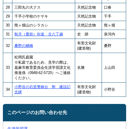
28
三郎丸の大クス
天然記念物
口春
29
千手小学校のケヤキ
天然記念物
千手
30
熊ヶ畑山のシラカシ
天然記念物
熊ヶ畑
31
秋月（豊前）街道 古八丁越
史 跡
泉河内
有形文化財
32
桑野の梯橋
桑野
(建造物)
松岡氏庭園
※私庭であるため、見学の際は、
33
嘉麻市教育委員会生涯学習課文化
名勝
上山田
推進係（0948-62-5720）へご連絡
ください。
小野谷の石造警鐘台 附 建設記
有形文化財
34
小野谷
念碑
(建造物)
このページのお問い合わせ先
生涯学習課