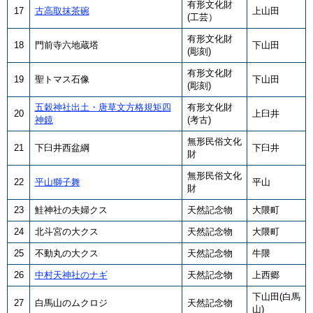
有形文化財
17
古高取抹茶碗
上山田
(工芸）
有形文化財
18
門前寺六地蔵塔
下山田
(彫刻)
有形文化財
19
聖トマス石像
下山田
(彫刻)
五穀神社出土・唐草文方格規矩四
有形文化財
20
上臼井
神鏡
(考古)
無形民俗文化
21
下臼井西盆綱
下臼井
財
無形民俗文化
22
平山獅子舞
平山
財
23
鮭神社の夫婦クス
天然記念物
大隈町
24
北斗宮の大クス
天然記念物
大隈町
25
不動丸の大クス
天然記念物
牛隈
26
中村天神社のナギ
天然記念物
上西郷
下山田(白馬
27
白馬山のムクロジ
天然記念物
山)