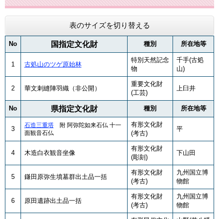
表のサイズを切り替える
No
国指定文化財
種別
所在地等
特別天然記念
千手(古処
1
古処山のツゲ原始林
物
山)
重要文化財
2
華文刺縫陣羽織（非公開）
上臼井
(工芸)
No
県指定文化財
種別
所在地等
有形文化財
石造三重塔
附 阿弥陀如来石仏 十一
3
平
面観音石仏
(考古)
有形文化財
4
木造白衣観音坐像
下山田
(彫刻)
有形文化財
九州国立博
5
鎌田原弥生墳墓群出土品一括
(考古)
物館
有形文化財
九州国立博
6
原田遺跡出土品一括
(考古)
物館