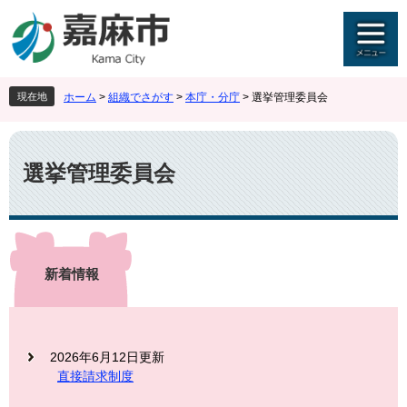
ペ
メ
ー
ニ
ジ
ュ
の
ー
先
を
現在地
ホーム
>
組織でさがす
>
本庁・分庁
>
選挙管理委員会
頭
飛
で
ば
本
す
し
文
。
て
選挙管理委員会
本
文
へ
新着情報
2026年6月12日更新
直接請求制度