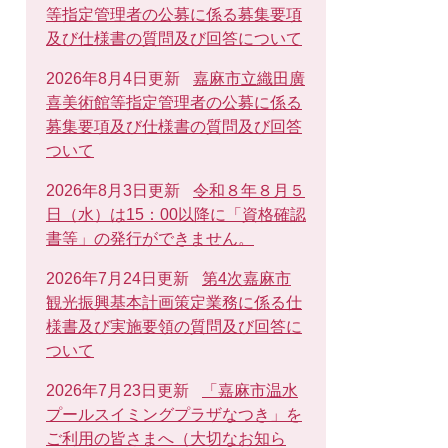
等指定管理者の公募に係る募集要項
及び仕様書の質問及び回答について
2026年8月4日更新
嘉麻市立織田廣
喜美術館等指定管理者の公募に係る
募集要項及び仕様書の質問及び回答
ついて
2026年8月3日更新
令和８年８月５
日（水）は15：00以降に「資格確認
書等」の発行ができません。
2026年7月24日更新
第4次嘉麻市
観光振興基本計画策定業務に係る仕
様書及び実施要領の質問及び回答に
ついて
2026年7月23日更新
「嘉麻市温水
プールスイミングプラザなつき」を
ご利用の皆さまへ（大切なお知ら