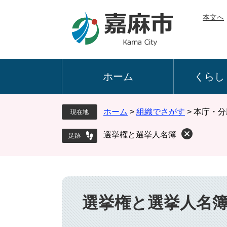
ペ
メ
本文へ
ー
ニ
ジ
ュ
の
ー
先
を
頭
飛
ホーム
くらし
で
ば
す
し
。
て
ホーム
>
組織でさがす
>
本庁・分
現在地
本
文
選挙権と選挙人名簿
へ
本
文
選挙権と選挙人名