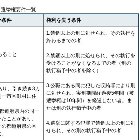
選挙権要件一覧
い条件
権利を失う条件
1.禁錮以上の刑に処せられ、その執行を
終わるまでの者
あること
2.禁錮以上の刑に処せられ、その執行を
受けることがなくなるまでの者（刑の
執行猶予中の者を除く）
3.公職にある間に犯した収賄罪により刑
あり、引き続き3カ
に処せられ、実刑期間経過後5年間（被
同一市区町村に住
選挙権は10年間）を経過しない者。ま
たは刑の執行猶予中の者
の都道府県内の同一
いたことがあり、
4.選挙に関する犯罪で禁錮以上の刑に処
その都道府県の区
せられ、その刑の執行猶予中の者
む。