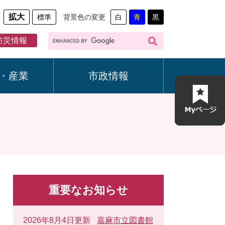
拡大
標準
背景色の変更
白
青
黒
G
防災情報
o
o
g
・産業
市政情報
l
e
カ
ス
タ
ム
検
索
重要なお知らせ
2026年8月4日更新
嘉麻市立図書館