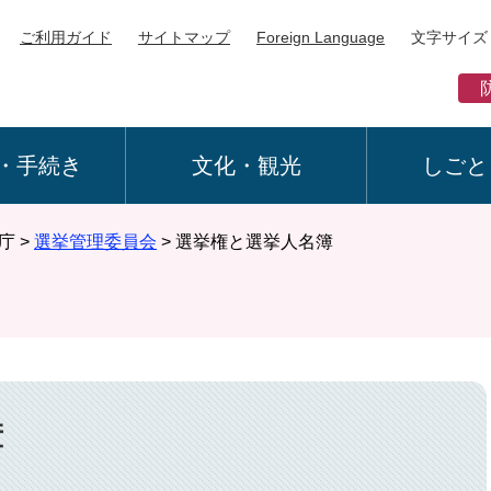
ご利用ガイド
サイトマップ
Foreign Language
文字サイズ
・手続き
文化・観光
しごと
庁
>
選挙管理委員会
>
選挙権と選挙人名簿
簿