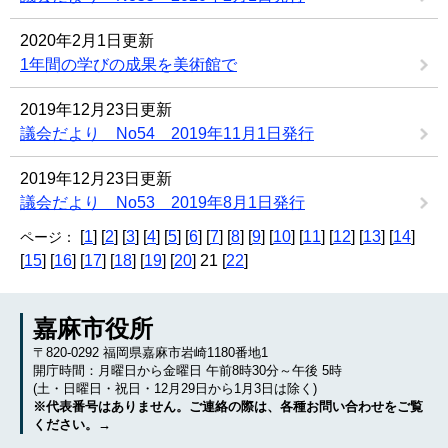
2020年2月1日更新
1年間の学びの成果を美術館で
2019年12月23日更新
議会だより No54 2019年11月1日発行
2019年12月23日更新
議会だより No53 2019年8月1日発行
[
1
] [
2
] [
3
] [
4
] [
5
] [
6
] [
7
] [
8
] [
9
] [
10
] [
11
] [
12
] [
13
] [
14
]
ページ：
[
15
] [
16
] [
17
] [
18
] [
19
] [
20
] 21 [
22
]
嘉麻市役所
〒820-0292 福岡県嘉麻市岩崎1180番地1
開庁時間：月曜日から金曜日 午前8時30分～午後 5時
(土・日曜日・祝日・12月29日から1月3日は除く)
※代表番号はありません。ご連絡の際は、各種お問い合わせをご覧
ください。→