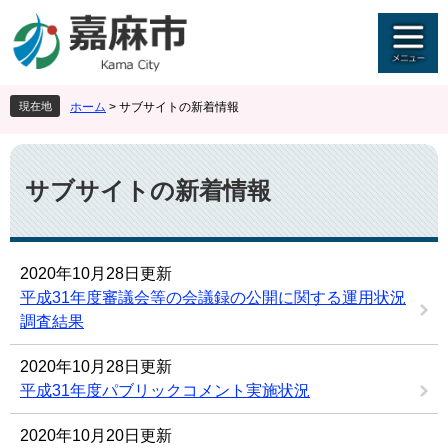
ペ
メ
ー
ニ
ジ
ュ
の
ー
先
を
現在地
ホーム
>
サブサイトの新着情報
頭
飛
で
ば
本
す
し
文
。
て
サブサイトの新着情報
本
文
へ
2020年10月28日更新
平成31年度審議会等の会議録の公開に関する運用状況
調査結果
2020年10月28日更新
平成31年度パブリックコメント実施状況
2020年10月20日更新