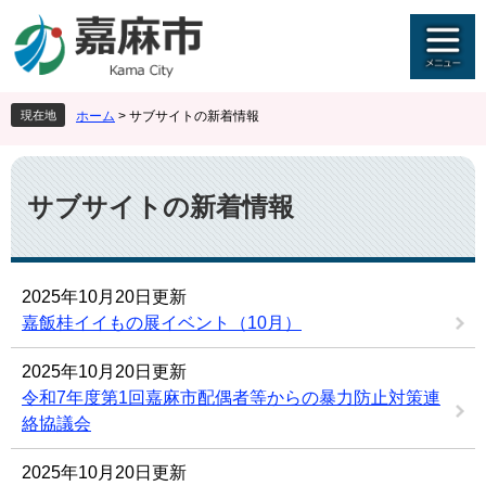
ペ
メ
ー
ニ
ジ
ュ
の
ー
先
を
現在地
ホーム
>
サブサイトの新着情報
頭
飛
で
ば
本
す
し
文
。
て
サブサイトの新着情報
本
文
へ
2025年10月20日更新
嘉飯桂イイもの展イベント（10月）
2025年10月20日更新
令和7年度第1回嘉麻市配偶者等からの暴力防止対策連
絡協議会
2025年10月20日更新