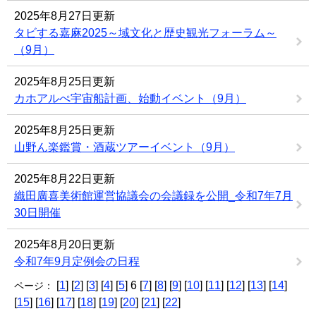
2025年8月27日更新
タビする嘉麻2025～域文化と歴史観光フォーラム～
（9月）
2025年8月25日更新
カホアルぺ宇宙船計画、始動イベント（9月）
2025年8月25日更新
山野ん楽鑑賞・酒蔵ツアーイベント（9月）
2025年8月22日更新
織田廣喜美術館運営協議会の会議録を公開_令和7年7月
30日開催
2025年8月20日更新
令和7年9月定例会の日程
[
1
] [
2
] [
3
] [
4
] [
5
] 6 [
7
] [
8
] [
9
] [
10
] [
11
] [
12
] [
13
] [
14
]
ページ：
[
15
] [
16
] [
17
] [
18
] [
19
] [
20
] [
21
] [
22
]