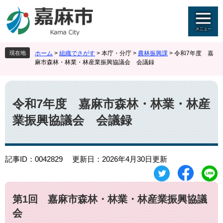
ペ
メ
ー
ニ
ジ
ュ
の
ー
先
を
現在地
ホーム
>
組織でさがす
>
本庁・分庁
>
農林振興課
>
令和7年度 嘉
頭
飛
麻市森林・林業・林産業振興協議会 会議録
で
ば
す
し
本
。
て
文
本
令和7年度 嘉麻市森林・林業・林産
文
業振興協議会 会議録
へ
記事ID：0042829
更新日：2026年4月30日更新
第1回 嘉麻市森林・林業・林産業振興協議
会