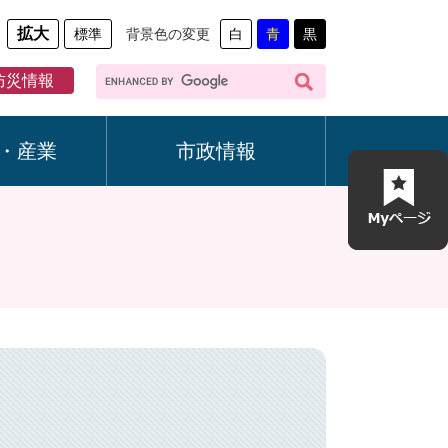
拡大
標準
背景色の変更
白
青
黒
G
防災情報
o
o
g
・産業
市政情報
l
e
カ
ス
タ
ム
検
索