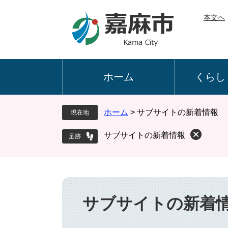
ペ
メ
本文へ
ー
ニ
ジ
ュ
の
ー
先
を
頭
飛
ホーム
くらし
で
ば
す
し
。
て
ホーム
>
サブサイトの新着情報
現在地
本
文
サブサイトの新着情報
へ
本
文
サブサイトの新着