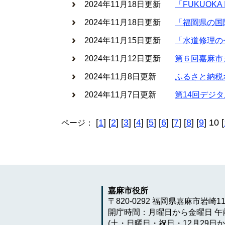
2024年11月18日更新
「FUKUOK
2024年11月18日更新
「福岡県の国
2024年11月15日更新
「水道修理の
2024年11月12日更新
第６回嘉麻市
2024年11月8日更新
ふるさと納税
2024年11月7日更新
第14回デジ
[
1
] [
2
] [
3
] [
4
] [
5
] [
6
] [
7
] [
8
] [
9
] 10 [
ページ：
嘉麻市役所
〒820-0292 福岡県嘉麻市岩崎1
開庁時間：月曜日から金曜日 午前
(土・日曜日・祝日・12月29日か