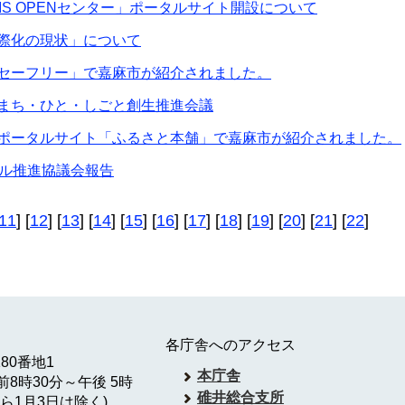
A IS OPENセンター」ポータルサイト開設について
際化の現状」について
セーフリー」で嘉麻市が紹介されました。
まち・ひと・しごと創生推進会議
ポータルサイト「ふるさと本舗」で嘉麻市が紹介されました。
タル推進協議会報告
11
] [
12
] [
13
] [
14
] [
15
] [
16
] [
17
] [
18
] [
19
] [
20
] [
21
] [
22
]
各庁舎へのアクセス
180番地1
本庁舎
8時30分～午後 5時
碓井総合支所
ら1月3日は除く)