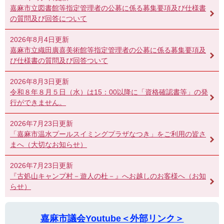
嘉麻市立図書館等指定管理者の公募に係る募集要項及び仕様書
の質問及び回答について
2026年8月4日更新
嘉麻市立織田廣喜美術館等指定管理者の公募に係る募集要項及
び仕様書の質問及び回答ついて
2026年8月3日更新
令和８年８月５日（水）は15：00以降に「資格確認書等」の発
行ができません。
2026年7月23日更新
「嘉麻市温水プールスイミングプラザなつき」をご利用の皆さ
まへ（大切なお知らせ）
2026年7月23日更新
『古処山キャンプ村－遊人の杜－』へお越しのお客様へ（お知
らせ）
嘉麻市議会Youtube＜外部リンク＞