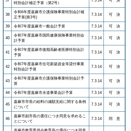
37
7.3.14
可 決
特別会計補正予算（第2号）
令和6年度嘉麻市介護保険事業特別会計補
38
7.3.14
可 決
正予算(第3号)
39
令和7年度嘉麻市一般会計予算
7.3.14
可 決
令和7年度嘉麻市国民健康保険事業特別会
40
7.3.14
可 決
計予算
令和7年度嘉麻市後期高齢者医療特別会計
41
7.3.14
可 決
予算
令和7年度嘉麻市住宅新築資金等貸付事業
42
7.3.14
可 決
特別会計予算
令和7年度嘉麻市介護保険事業特別会計予
43
7.3.14
可 決
算
44
令和7年度嘉麻市水道事業会計予算
7.3.14
可 決
嘉麻市市長の給料の減額支給に関する条例
45
7.3.14
可 決
について
嘉麻市副市長の選任につき同意を求めるこ
46
7.3.14
同 意
とについて
嘉麻市教育委員会教育長の選任につき同意