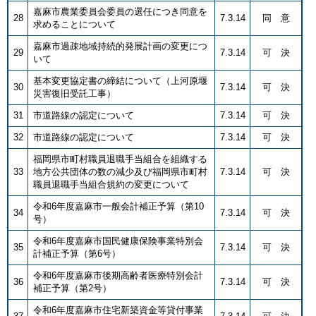
嘉麻市農業委員会委員の選任につき同意を
28
7.3.14
同 意
求めることについて
嘉麻市過疎地域持続的発展計画の変更につ
29
7.3.14
可 決
いて
基本変更協定書の締結について（上河原堰
30
7.3.14
可 決
災害復旧受託工事）
31
市道路線の認定について
7.3.14
可 決
32
​市道路線の認定について
7.3.14
可 決
福岡県市町村職員退職手当組合を組織する
33
地方公共団体の数の減少及び福岡県市町村
7.3.14
可 決
職員退職手当組合規約の変更について
令和6年度嘉麻市一般会計補正予算（第10
34
7.3.14
可 決
号）
令和6年度嘉麻市国民健康保険事業特別会
35
7.3.14
可 決
計補正予算（第6号）
令和6年度嘉麻市後期高齢者医療特別会計
36
7.3.14
可 決
補正予算（第2号）
令和6年度嘉麻市住宅新築資金等貸付事業