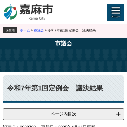
ペ
メ
ー
ニ
ジ
ュ
の
ー
先
を
現在地
ホーム
>
市議会
>
令和7年第1回定例会 議決結果
頭
飛
で
ば
市議会
す
し
。
て
本
文
へ
本
文
令和7年第1回定例会 議決結果
ページ内目次