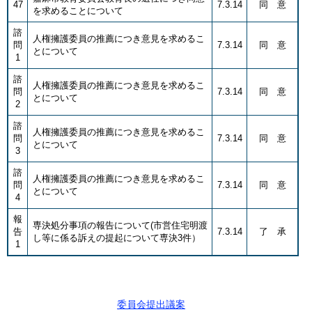
47
7.3.14
同 意
を求めることについて
諮
人権擁護委員の推薦につき意見を求めるこ
問
7.3.14
同 意
とについて
1
諮
人権擁護委員の推薦につき意見を求めるこ
問
7.3.14
同 意
とについて
2
諮
人権擁護委員の推薦につき意見を求めるこ
問
7.3.14
同 意
とについて
3
諮
人権擁護委員の推薦につき意見を求めるこ
問
7.3.14
同 意
とについて
4
報
専決処分事項の報告について(市営住宅明渡
告
7.3.14
了 承
し等に係る訴えの提起について専決3件）
1
委員会提出議案