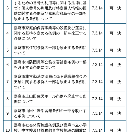
するための番号の利用等に関する法律に基
3
づく個人番号の利用及び特定個人情報の提
7.3.14
可 決
供に関する条例及び嘉麻市税条例の一部を
改正する条例について
嘉麻市家庭的保育事業等の設備及び運営に
4
関する基準を定める条例の一部を改正する
7.3.14
可 決
条例について
嘉麻市営住宅条例の一部を改正する条例に
5
7.3.14
可 決
ついて
嘉麻市消防団員等公務災害補償条例の一部
6
7.3.14
可 決
を改正する条例について
嘉麻市非常勤消防団員に係る退職報償金の
7
支給に関する条例の一部を改正する条例に
7.3.14
可 決
ついて
嘉麻市上山田住民ホール条例を廃止する条
8
7.3.14
可 決
例について
​​嘉麻市山田生涯学習館条例の一部を改正す
9
7.3.14
可 決
る条例について
嘉麻市社会体育施設条例及び嘉麻市立小学
10
校、中学校及び義務教育学校施設の開放に
7.3.14
可 決