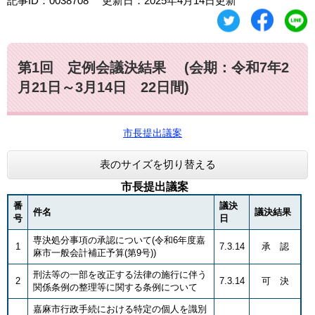
記事ID：0038708
更新日：2025年4月14日更新
第1回 定例会議決結果 (会期：令和7年2
月21日～3月14日 22日間)
市長提出議案
表のサイズを切り替える
市長提出議案
番
議決
件名
議決結果
号
日
専決処分事項の承認について(令和6年度嘉
1
7.3.14
承 認
麻市一般会計補正予算(第9号))
刑法等の一部を改正する法律の施行に伴う
2
7.3.14
可 決
関係条例の整理等に関する条例について
嘉麻市行政手続における特定の個人を識別