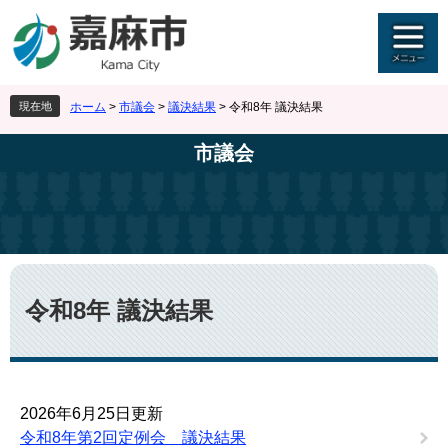
ペ
メ
ー
ニ
ジ
ュ
の
ー
先
を
現在地
ホーム
>
市議会
>
議決結果
>
令和8年 議決結果
頭
飛
で
ば
市議会
す
し
。
て
本
文
へ
本
文
令和8年 議決結果
2026年6月25日更新
令和8年第2回定例会 議決結果