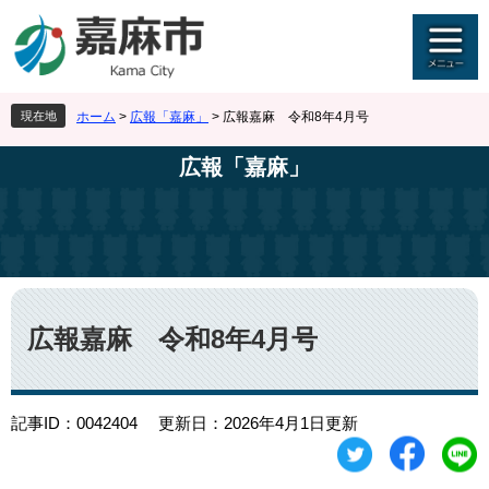
ペ
メ
ー
ニ
ジ
ュ
の
ー
先
を
現在地
ホーム
>
広報「嘉麻」
>
広報嘉麻 令和8年4月号
頭
飛
で
ば
広報「嘉麻」
す
し
。
て
本
文
へ
本
文
広報嘉麻 令和8年4月号
記事ID：0042404
更新日：2026年4月1日更新