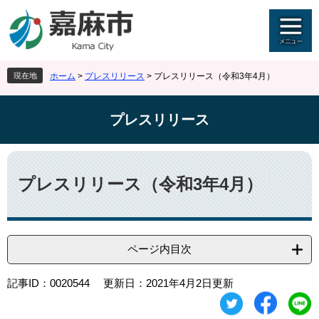
ペ
メ
ー
ニ
ジ
ュ
の
ー
先
を
現在地
ホーム
>
プレスリリース
>
プレスリリース（令和3年4月）
頭
飛
で
ば
す
し
プレスリリース
。
て
本
文
本
へ
文
プレスリリース（令和3年4月）
ページ内目次
記事ID：0020544
更新日：2021年4月2日更新