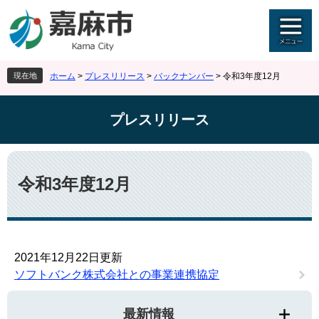
ペ
メ
ー
ニ
ジ
ュ
の
ー
先
を
現在地
ホーム
>
プレスリリース
>
バックナンバー
>
令和3年度12月
頭
飛
で
ば
す
し
プレスリリース
。
て
本
文
本
へ
文
令和3年度12月
2021年12月22日更新
ソフトバンク株式会社との事業連携協定
最新情報