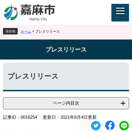
ペ
メ
ー
ニ
ジ
ュ
の
ー
先
を
現在地
ホーム
>
プレスリリース
頭
飛
で
ば
す
し
プレスリリース
。
て
本
文
本
へ
文
プレスリリース
ページ内目次
記事ID：0016254
更新日：2021年8月4日更新