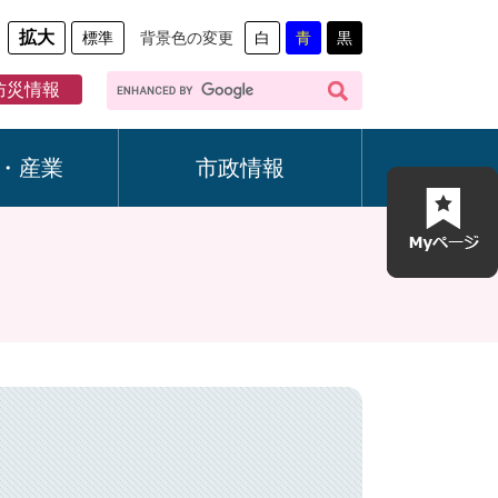
拡大
標準
背景色の変更
白
青
黒
G
防災情報
o
o
g
・産業
市政情報
l
e
カ
ス
タ
ム
検
索