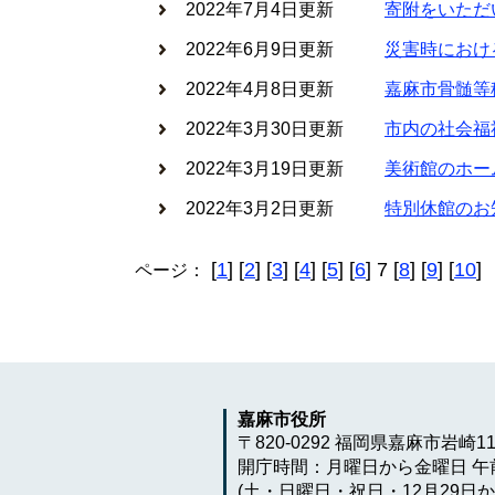
2022年7月4日更新
寄附をいただ
2022年6月9日更新
災害時におけ
2022年4月8日更新
嘉麻市骨髄等
2022年3月30日更新
市内の社会福
2022年3月19日更新
美術館のホー
2022年3月2日更新
特別休館のお
[
1
] [
2
] [
3
] [
4
] [
5
] [
6
] 7 [
8
] [
9
] [
10
]
ページ：
嘉麻市役所
〒820-0292 福岡県嘉麻市岩崎1
開庁時間：月曜日から金曜日 午前
(土・日曜日・祝日・12月29日か