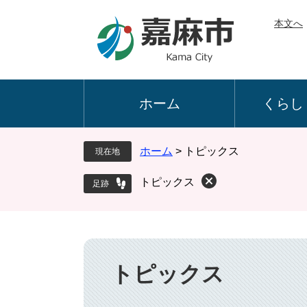
ペ
メ
本文へ
ー
ニ
ジ
ュ
の
ー
先
を
頭
飛
ホーム
くらし
で
ば
す
し
。
て
ホーム
>
トピックス
現在地
本
文
トピックス
へ
本
文
トピックス