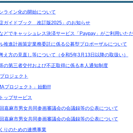
ンライン化の開始について
症ガイドブック 改訂版2025」のお知らせ
などでキャッシュレス決済サービス「Paypay」がご利用いた
ル推進計画策定業務委託に係る公募型プロポーザルについて
考え方の見直し等について（令和5年3月13日以降の取扱い）
等の第三者交付および不正取得に係る本人通知制度
MAプロジェクト
MAプロジェクト」始動!!!
トップサービス
6回嘉麻市男女共同参画審議会の会議録等の公表について
5回嘉麻市男女共同参画審議会の会議録等の公表について
くりのための連携事業