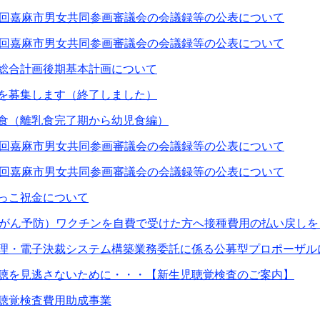
4回嘉麻市男女共同参画審議会の会議録等の公表について
3回嘉麻市男女共同参画審議会の会議録等の公表について
総合計画後期基本計画について
を募集します（終了しました）
食（離乳食完了期から幼児食編）
2回嘉麻市男女共同参画審議会の会議録等の公表について
1回嘉麻市男女共同参画審議会の会議録等の公表について
っこ祝金について
頸がん予防）ワクチンを自費で受けた方へ接種費用の払い戻しを
理・電子決裁システム構築業務委託に係る公募型プロポーザル
聴を見逃さないために・・・【新生児聴覚検査のご案内】
聴覚検査費用助成事業