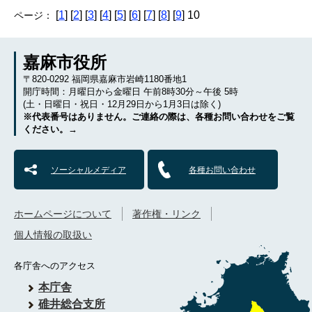
[
1
] [
2
] [
3
] [
4
] [
5
] [
6
] [
7
] [
8
] [
9
] 10
ページ：
嘉麻市役所
〒820-0292 福岡県嘉麻市岩崎1180番地1
開庁時間：月曜日から金曜日 午前8時30分～午後 5時
(土・日曜日・祝日・12月29日から1月3日は除く)
※代表番号はありません。ご連絡の際は、各種お問い合わせをご覧
ください。→
ソーシャルメディア
各種お問い合わせ
ホームページについて
著作権・リンク
個人情報の取扱い
各庁舎へのアクセス
本庁舎
碓井総合支所