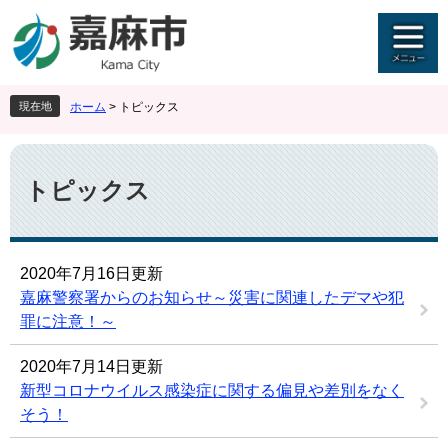
ペ
メ
ー
ニ
ジ
ュ
の
ー
先
を
現在地
ホーム
>
トピックス
頭
飛
で
ば
本
す
し
文
。
て
トピックス
本
文
へ
2020年7月16日更新
嘉麻警察署からのお知らせ～災害に関連したデマや犯
罪に注意！～
2020年7月14日更新
新型コロナウイルス感染症に関する偏見や差別をなく
そう！